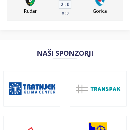
2 : 0
Rudar
Gorica
0 : 0
NAŠI SPONZORJI