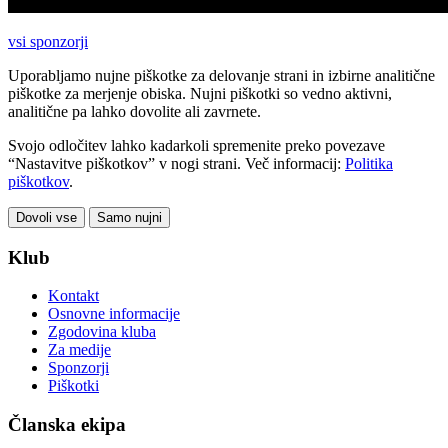
vsi sponzorji
Uporabljamo nujne piškotke za delovanje strani in izbirne analitične
piškotke za merjenje obiska. Nujni piškotki so vedno aktivni,
analitične pa lahko dovolite ali zavrnete.
Svojo odločitev lahko kadarkoli spremenite preko povezave
“Nastavitve piškotkov” v nogi strani. Več informacij:
Politika
piškotkov
.
Dovoli vse
Samo nujni
Klub
Kontakt
Osnovne informacije
Zgodovina kluba
Za medije
Sponzorji
Piškotki
Članska ekipa