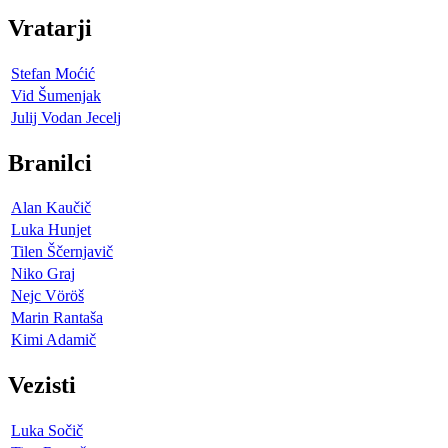
Vratarji
Stefan Moćić
Vid Šumenjak
Julij Vodan Jecelj
Branilci
Alan Kaučič
Luka Hunjet
Tilen Ščernjavič
Niko Graj
Nejc Vöröš
Marin Rantaša
Kimi Adamič
Vezisti
Luka Sočič