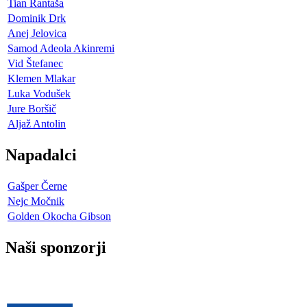
Tian Rantaša
Dominik Drk
Anej Jelovica
Samod Adeola Akinremi
Vid Štefanec
Klemen Mlakar
Luka Vodušek
Jure Boršič
Aljaž Antolin
Napadalci
Gašper Černe
Nejc Močnik
Golden Okocha Gibson
Naši sponzorji