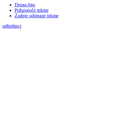
Druga liga
Prihajajoče tekme
Zadnje odigrane tekme
ndbeltinci