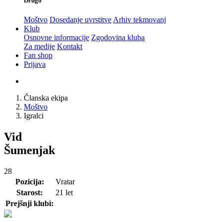
Drugo
Moštvo
Dosedanje uvrstitve
Arhiv tekmovanj
Klub
Osnovne informacije
Zgodovina kluba
Za medije
Kontakt
Fan shop
Prijava
Članska ekipa
Moštvo
Igralci
Vid
Šumenjak
28
Pozicija:
Vratar
Starost:
21 let
Prejšnji klubi: