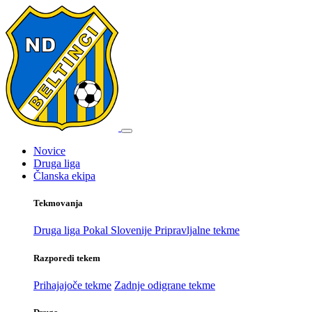
Novice
Druga liga
Članska ekipa
Tekmovanja
Druga liga
Pokal Slovenije
Pripravljalne tekme
Razporedi tekem
Prihajajoče tekme
Zadnje odigrane tekme