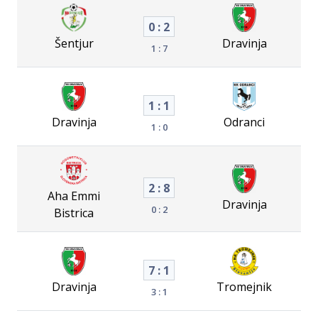
0 : 2
Šentjur
Dravinja
1 : 7
1 : 1
Dravinja
Odranci
1 : 0
2 : 8
Aha Emmi
Dravinja
0 : 2
Bistrica
7 : 1
Dravinja
Tromejnik
3 : 1