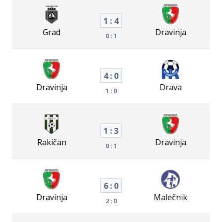
1 : 4
Grad
Dravinja
0 : 1
4 : 0
Dravinja
Drava
1 : 0
1 : 3
Rakičan
Dravinja
0 : 1
6 : 0
Dravinja
Malečnik
2 : 0