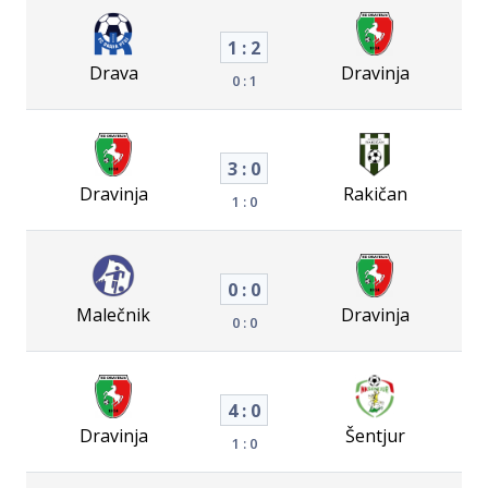
1 : 2
Drava
Dravinja
0 : 1
3 : 0
Dravinja
Rakičan
1 : 0
0 : 0
Malečnik
Dravinja
0 : 0
4 : 0
Dravinja
Šentjur
1 : 0