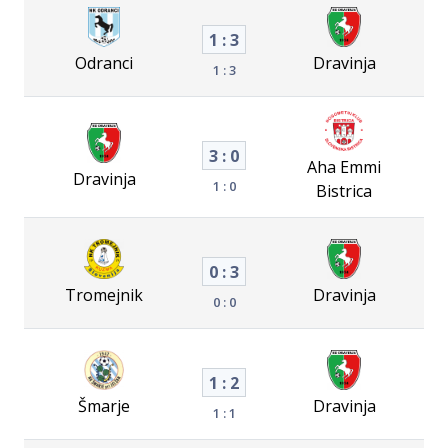
1 : 3
Odranci
Dravinja
1 : 3
3 : 0
Aha Emmi
Dravinja
1 : 0
Bistrica
0 : 3
Tromejnik
Dravinja
0 : 0
1 : 2
Šmarje
Dravinja
1 : 1