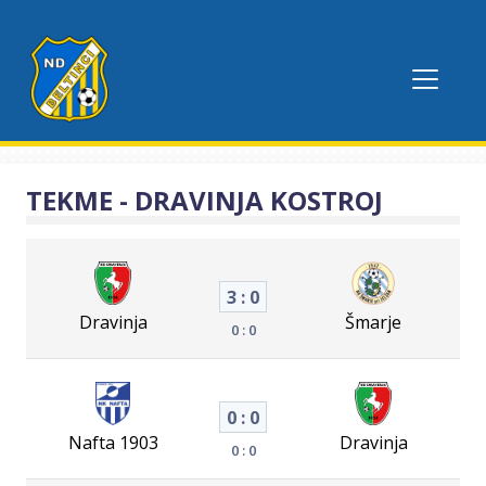
TEKME - DRAVINJA KOSTROJ
3 : 0
Dravinja
Šmarje
0 : 0
0 : 0
Nafta 1903
Dravinja
0 : 0