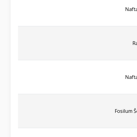
Naft
R
Naft
Fosilum Š