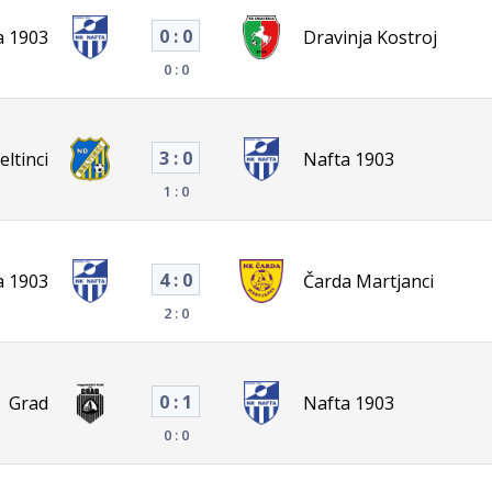
0 : 0
a 1903
Dravinja Kostroj
0 : 0
3 : 0
eltinci
Nafta 1903
1 : 0
4 : 0
a 1903
Čarda Martjanci
2 : 0
0 : 1
Grad
Nafta 1903
0 : 0