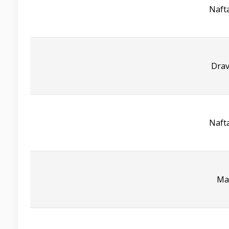
Naft
Drav
Naft
Ma