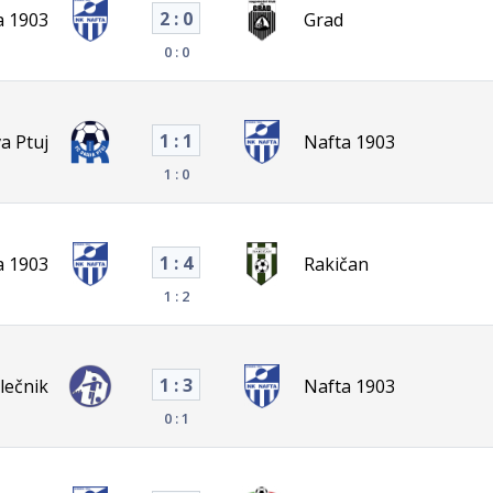
2 : 0
a 1903
Grad
0 : 0
1 : 1
a Ptuj
Nafta 1903
1 : 0
1 : 4
a 1903
Rakičan
1 : 2
1 : 3
lečnik
Nafta 1903
0 : 1