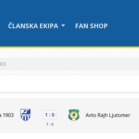
ČLANSKA EKIPA
FAN SHOP
903
1 : 0
a 1903
Avto Rajh Ljutomer
1 : 0