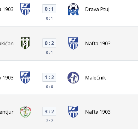
0 : 1
a 1903
Drava Ptuj
0 : 1
0 : 2
akičan
Nafta 1903
0 : 1
1 : 2
a 1903
Malečnik
0 : 0
3 : 2
entjur
Nafta 1903
2 : 2