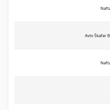
Naft
Avto Škafar B
Naft