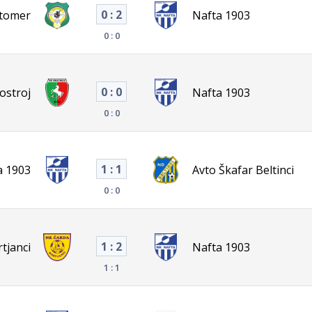
0 : 2
utomer
Nafta 1903
0 : 0
0 : 0
ostroj
Nafta 1903
0 : 0
1 : 1
a 1903
Avto Škafar Beltinci
0 : 0
1 : 2
tjanci
Nafta 1903
1 : 1