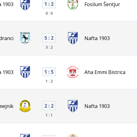
1 : 2
a 1903
Fosilum Šentjur
0 : 0
5 : 2
dranci
Nafta 1903
3 : 2
1 : 5
a 1903
Aha Emmi Bistrica
1 : 2
2 : 2
mejnik
Nafta 1903
1 : 1