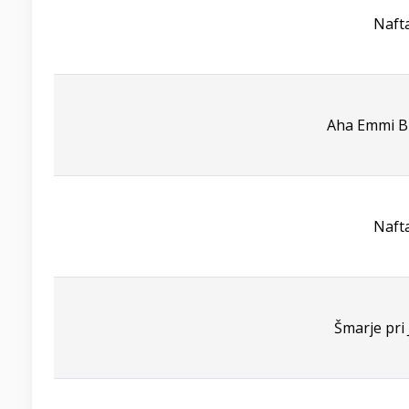
Naft
Aha Emmi Bi
Naft
Šmarje pri 