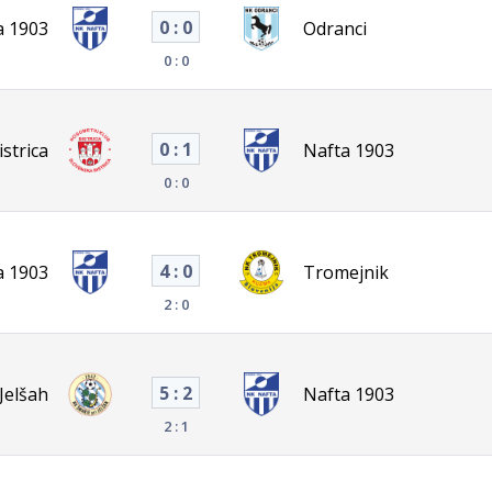
0 : 0
a 1903
Odranci
0 : 0
0 : 1
strica
Nafta 1903
0 : 0
4 : 0
a 1903
Tromejnik
2 : 0
5 : 2
Jelšah
Nafta 1903
2 : 1