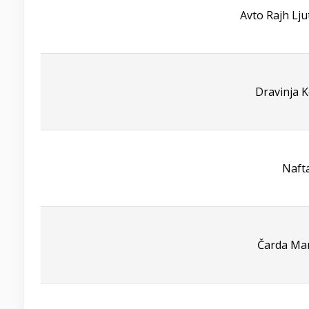
Avto Rajh Lj
Dravinja K
Naft
Čarda Mar