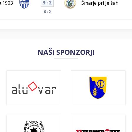
3 : 2
a 1903
Šmarje pri Jelšah
0 : 2
NAŠI SPONZORJI