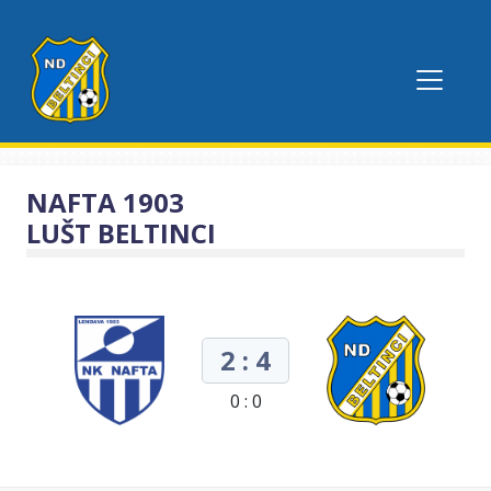
NAFTA 1903
LUŠT BELTINCI
2 : 4
0 : 0