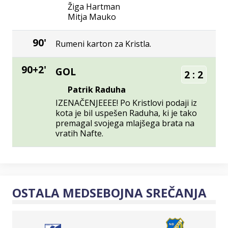
Žiga Hartman
Mitja Mauko
90'
Rumeni karton za Kristla.
90+2'
GOL
2
:
2
Patrik Raduha
IZENAČENJEEEE! Po Kristlovi podaji iz
kota je bil uspešen Raduha, ki je tako
premagal svojega mlajšega brata na
vratih Nafte.
OSTALA MEDSEBOJNA SREČANJA