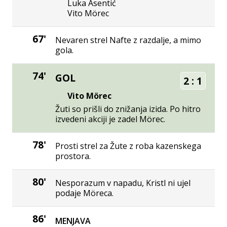
Luka Asentić
Vito Mörec
67'
Nevaren strel Nafte z razdalje, a mimo
gola.
74'
GOL
2
:
1
Vito Mörec
Žuti so prišli do znižanja izida. Po hitro
izvedeni akciji je zadel Mörec.
78'
Prosti strel za Žute z roba kazenskega
prostora.
80'
Nesporazum v napadu, Kristl ni ujel
podaje Möreca.
86'
MENJAVA