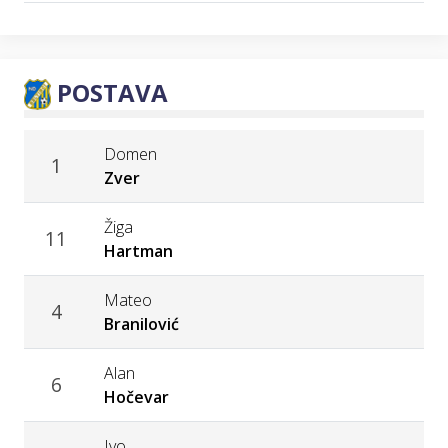
POSTAVA
Domen
1
Zver
Žiga
11
Hartman
Mateo
4
Branilović
Alan
6
Hočevar
Ivo