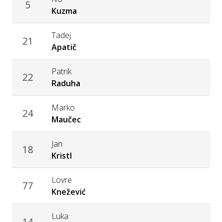
5
Kuzma
Tadej
21
Apatič
Patrik
22
Raduha
Marko
24
Maučec
Jan
18
Kristl
Lovre
77
Knežević
Luka
14