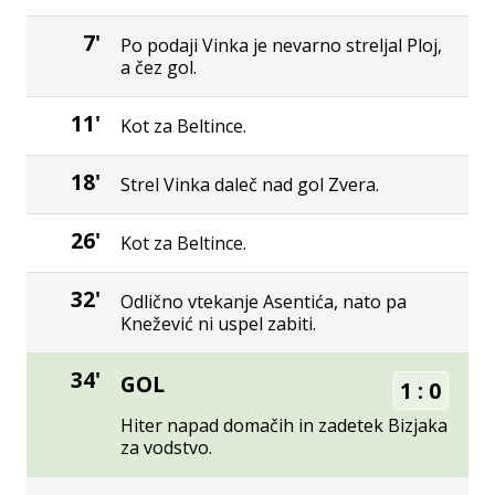
7'
Po podaji Vinka je nevarno streljal Ploj,
a čez gol.
11'
Kot za Beltince.
18'
Strel Vinka daleč nad gol Zvera.
26'
Kot za Beltince.
32'
Odlično vtekanje Asentića, nato pa
Knežević ni uspel zabiti.
34'
GOL
1
:
0
Hiter napad domačih in zadetek Bizjaka
za vodstvo.