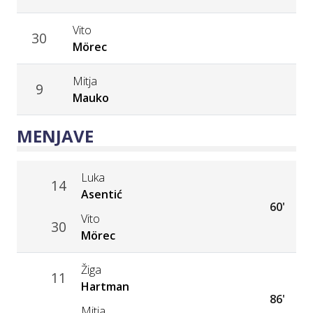
Vito
30
Mörec
Mitja
9
Mauko
MENJAVE
Luka
14
Asentić
60'
Vito
30
Mörec
Žiga
11
Hartman
86'
Mitja