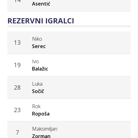
Asentić
REZERVNI IGRALCI
Niko
13
Serec
Ivo
19
Balažic
Luka
28
Sočič
Rok
23
Ropoša
Maksimiljan
7
Zorman