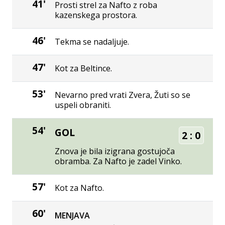
41'
Prosti strel za Nafto z roba
kazenskega prostora.
46'
Tekma se nadaljuje.
47'
Kot za Beltince.
53'
Nevarno pred vrati Zvera, Žuti so se
uspeli obraniti.
54'
GOL
2
:
0
Znova je bila izigrana gostujoča
obramba. Za Nafto je zadel Vinko.
57'
Kot za Nafto.
60'
MENJAVA