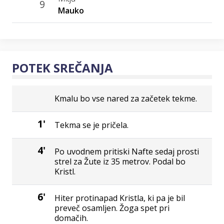
9
Mauko
POTEK SREČANJA
Kmalu bo vse nared za začetek tekme.
1'
Tekma se je pričela.
4'
Po uvodnem pritiski Nafte sedaj prosti
strel za Žute iz 35 metrov. Podal bo
Kristl.
6'
Hiter protinapad Kristla, ki pa je bil
preveč osamljen. Žoga spet pri
domačih.