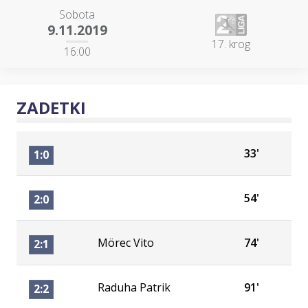
Sobota
9.11.2019
17. krog
16:00
ZADETKI
33'
1:0
54'
2:0
Mörec Vito
74'
2:1
Raduha Patrik
91'
2:2