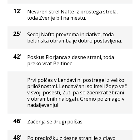
12'
Nevaren strel Nafte iz prostega strela,
toda Zver je bil na mestu.
25'
Sedaj Nafta prevzema iniciativo, toda
beltinska obramba je dobro postavljena.
42'
Poskus Florjanca z desne strani, toda
preko vrat Beltinec.
Prvi polčas v Lendavi ni postregel z veliko
priložnostmi. Lendavčani so imeli žogo več
v svoji posesti, Žuti pa so zaenkrat zbrani
v obrambnih nalogah. Gremo po zmago v
nadaljevanju!
46'
Začenja se drugi polčas.
48'
Po predložku z desne strani je z glavo