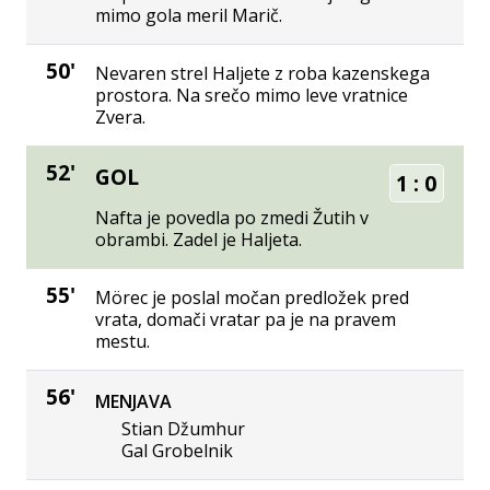
mimo gola meril Marič.
50'
Nevaren strel Haljete z roba kazenskega
prostora. Na srečo mimo leve vratnice
Zvera.
52'
GOL
1
:
0
Nafta je povedla po zmedi Žutih v
obrambi. Zadel je Haljeta.
55'
Mörec je poslal močan predložek pred
vrata, domači vratar pa je na pravem
mestu.
56'
MENJAVA
Stian Džumhur
Gal Grobelnik