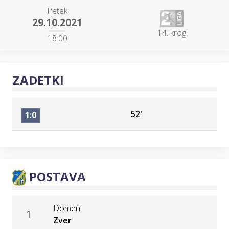
Petek
29.10.2021
14. krog
18:00
ZADETKI
52'
1:0
POSTAVA
Domen
1
Zver