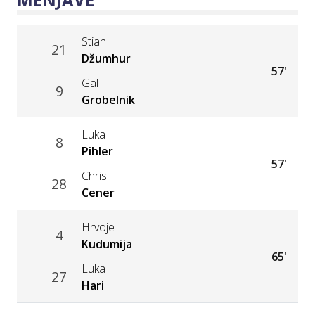
Stian
21
Džumhur
57'
Gal
9
Grobelnik
Luka
8
Pihler
57'
Chris
28
Cener
Hrvoje
4
Kudumija
65'
Luka
27
Hari