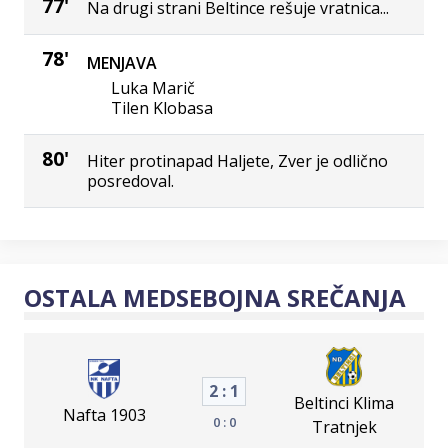
77'
Na drugi strani Beltince rešuje vratnica...
78'
MENJAVA
Luka Marič
Tilen Klobasa
80'
Hiter protinapad Haljete, Zver je odlično
posredoval.
OSTALA MEDSEBOJNA SREČANJA
2 : 1
Beltinci Klima
Nafta 1903
0 : 0
Tratnjek