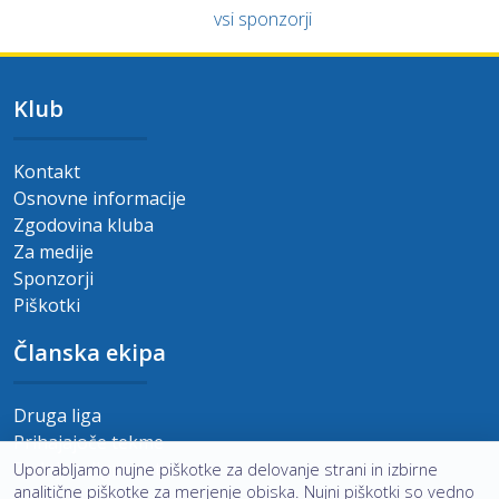
vsi sponzorji
Klub
Kontakt
Osnovne informacije
Zgodovina kluba
Za medije
Sponzorji
Piškotki
Članska ekipa
Druga liga
Prihajajoče tekme
Zadnje odigrane tekme
Uporabljamo nujne piškotke za delovanje strani in izbirne
analitične piškotke za merjenje obiska. Nujni piškotki so vedno