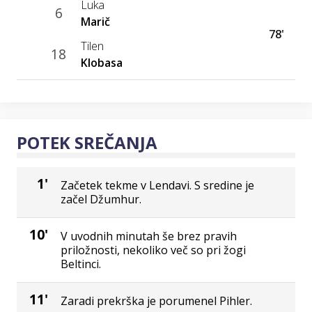
Luka
6
Marič
78'
Tilen
18
Klobasa
POTEK SREČANJA
1'
Začetek tekme v Lendavi. S sredine je
začel Džumhur.
10'
V uvodnih minutah še brez pravih
priložnosti, nekoliko več so pri žogi
Beltinci.
11'
Zaradi prekrška je porumenel Pihler.