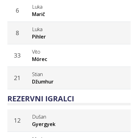
Luka
6
Marič
Luka
8
Pihler
Vito
33
Mörec
Stian
21
Džumhur
REZERVNI IGRALCI
Dušan
12
Gyergyek