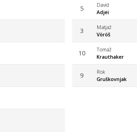
David
5
Adjei
Matjaž
3
Vöröš
Tomaž
10
Krauthaker
Rok
9
Gruškovnjak