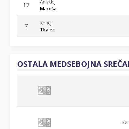
Amadej
17
Maroša
Jernej
7
Tkalec
OSTALA MEDSEBOJNA SREČA
Bel