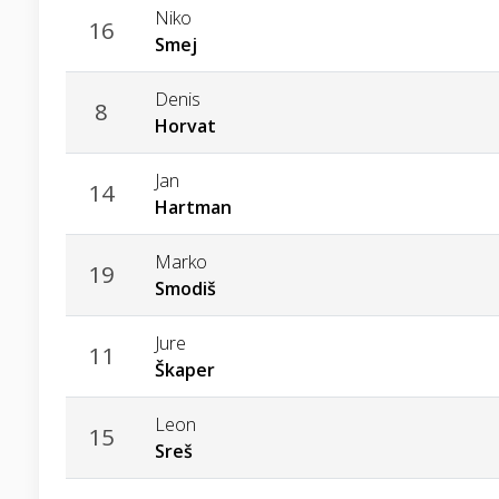
Niko
16
Smej
Denis
8
Horvat
Jan
14
Hartman
Marko
19
Smodiš
Jure
11
Škaper
Leon
15
Sreš