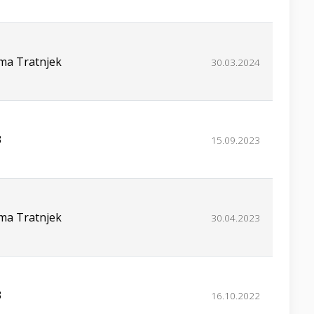
ima Tratnjek
30.03.2024
3
15.09.2023
ima Tratnjek
30.04.2023
3
16.10.2022