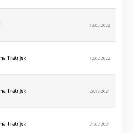
3
13.05.2022
ima Tratnjek
12.02.2022
ima Tratnjek
29.10.2021
ima Tratnjek
31.08.2021