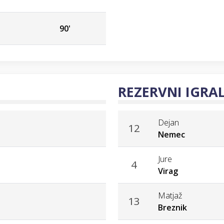
90'
REZERVNI IGRAL
Dejan
12
Nemec
Jure
4
Virag
Matjaž
13
Breznik