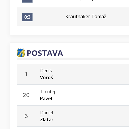
Krauthaker Tomaž
0:3
POSTAVA
Denis
1
Vöröš
Timotej
20
Pavel
Daniel
6
Zlatar