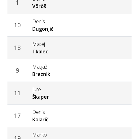
1
Vöröš
Denis
10
Dugonjič
Matej
18
Tkalec
Matjaž
9
Breznik
Jure
11
Škaper
Denis
17
Kolarič
Marko
19