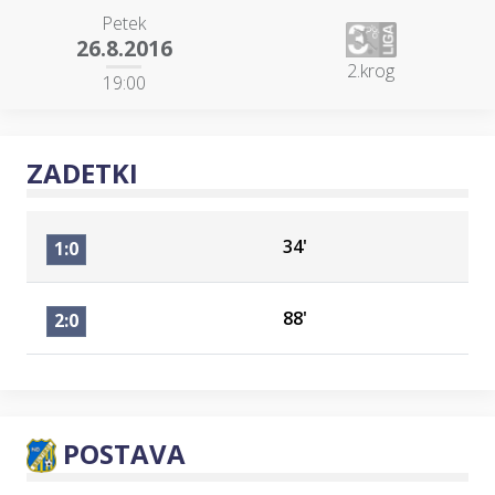
Petek
26.8.2016
2.krog
19:00
ZADETKI
34'
1:0
88'
2:0
POSTAVA