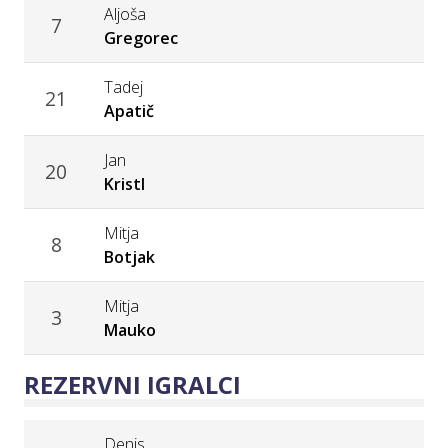
Aljoša
7
Gregorec
Tadej
21
Apatič
Jan
20
Kristl
Mitja
8
Botjak
Mitja
3
Mauko
REZERVNI IGRALCI
Denis