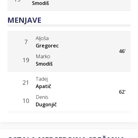
Smodiš
MENJAVE
Aljoša
7
Gregorec
46'
Marko
19
Smodiš
Tadej
21
Apatič
62'
Denis
10
Dugonjič