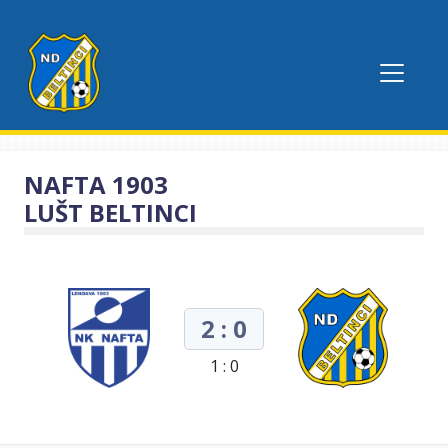
NAFTA 1903
LUŠT BELTINCI
2 : 0
1 : 0