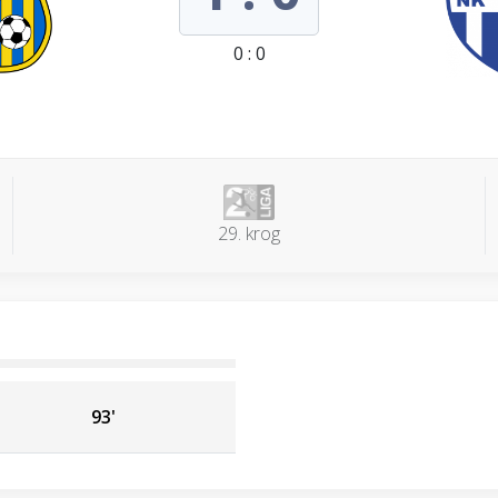
0 : 0
29. krog
93'