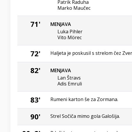
Patrik Raduha
Marko Maučec
71'
MENJAVA
Luka Pihler
Vito Mörec
72'
Haljeta je poskusil s strelom čez Zver
82'
MENJAVA
Lan Štravs
Adis Emruli
83'
Rumeni karton še za Zormana.
90'
Strel Sočiča mimo gola Galošija.