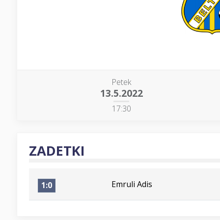
Petek
13.5.2022
17:30
ZADETKI
Emruli Adis
1:0