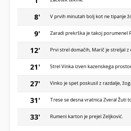
1'
8'
V prvih minutah bolj kot ne tipanje ž
9'
Zaradi prekrška je takoj porumenel 
12'
Prvi strel domačih, Marič je streljal z 
21'
Strel Vinka izven kazenskega prosto
27'
Vinko je spet poskusil z razdalje, žo
31'
Trese se desna vratnica Zvera! Žuti to
33'
Rumeni karton je prejel Zeljković.