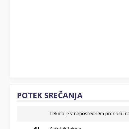
POTEK SREČANJA
Tekma je v neposrednem prenosu na t
Začetek tekme.