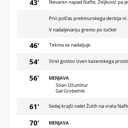
43'
Nevaren napad Nafte, Zeljković pa je
Prvi polčas prekmurskega derbija ni 
V nadaljevanju gremo po točke!
46'
Tekma se nadaljuje.
54'
Strel gostov izven kazenskega prosto
56'
MENJAVA
Stian Džumhur
Gal Grobelnik
61'
Sedaj krajši nalet Žutih na vrata Naft
70'
MENJAVA