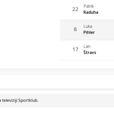
Patrik
22
Raduha
Luka
8
Pihler
Lan
17
Štravs
eleviziji Sportklub.