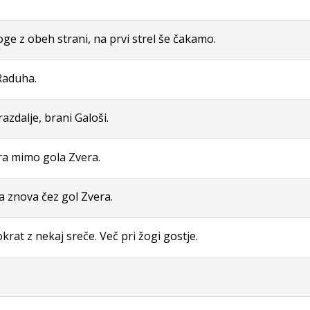
oge z obeh strani, na prvi strel še čakamo.
Raduha.
razdalje, brani Galoši.
ra mimo gola Zvera.
ga znova čez gol Zvera.
krat z nekaj sreče. Več pri žogi gostje.