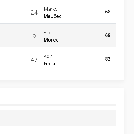
Marko
24
68'
Maučec
Vito
9
68'
Mörec
Adis
47
82'
Emruli