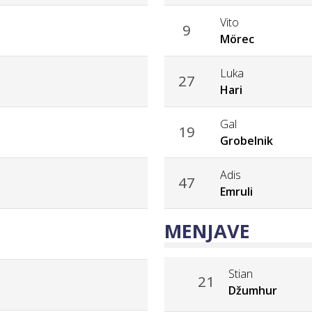
Vito
9
Mörec
Luka
27
Hari
Gal
19
Grobelnik
Adis
47
Emruli
MENJAVE
Stian
21
Džumhur