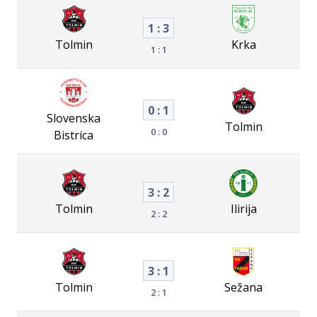
1 : 3
Tolmin
Krka
1 : 1
0 : 1
Slovenska
Tolmin
0 : 0
Bistrica
3 : 2
Tolmin
Ilirija
2 : 2
3 : 1
Tolmin
Sežana
2 : 1