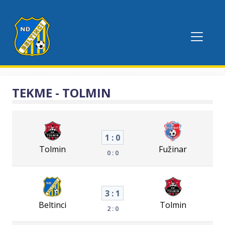
TEKME - TOLMIN
1 : 0
Tolmin
Fužinar
0 : 0
3 : 1
Beltinci
Tolmin
2 : 0