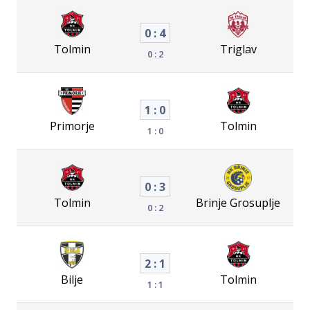
0 : 4
Tolmin
Triglav
0 : 2
1 : 0
Primorje
Tolmin
1 : 0
0 : 3
Tolmin
Brinje Grosuplje
0 : 2
2 : 1
Bilje
Tolmin
1 : 1