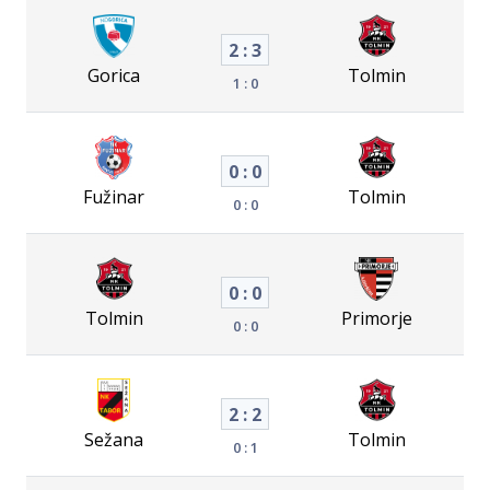
2 : 3
Gorica
Tolmin
1 : 0
0 : 0
Fužinar
Tolmin
0 : 0
0 : 0
Tolmin
Primorje
0 : 0
2 : 2
Sežana
Tolmin
0 : 1