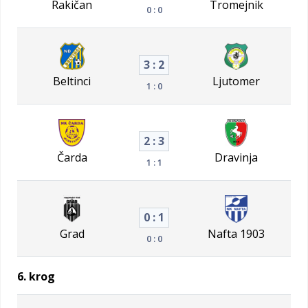
Rakičan
Tromejnik
0 : 0
3 : 2
Beltinci
Ljutomer
1 : 0
2 : 3
Čarda
Dravinja
1 : 1
0 : 1
Grad
Nafta 1903
0 : 0
6. krog