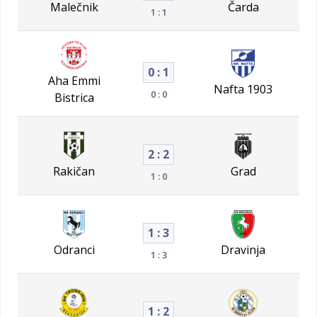
Malečnik
Čarda
1 : 1
0 : 1
Aha Emmi
Nafta 1903
0 : 0
Bistrica
2 : 2
Rakičan
Grad
1 : 0
1 : 3
Odranci
Dravinja
1 : 3
1 : 2