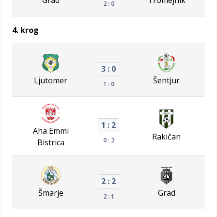
2 : 0
4. krog
3 : 0
Ljutomer
Šentjur
1 : 0
1 : 2
Aha Emmi
Rakičan
0 : 2
Bistrica
2 : 2
Šmarje
Grad
2 : 1