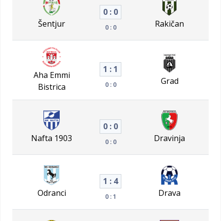
0 : 0
Šentjur
Rakičan
0 : 0
1 : 1
Aha Emmi
Grad
0 : 0
Bistrica
0 : 0
Nafta 1903
Dravinja
0 : 0
1 : 4
Odranci
Drava
0 : 1