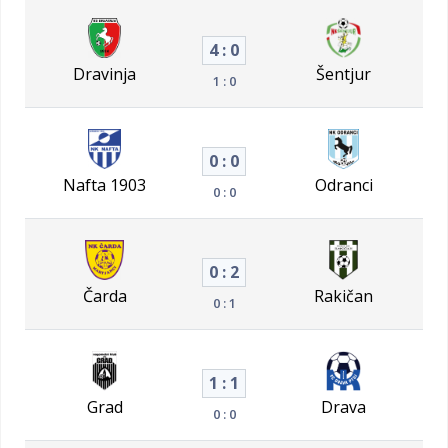
4 : 0
Dravinja
Šentjur
1 : 0
0 : 0
Nafta 1903
Odranci
0 : 0
0 : 2
Čarda
Rakičan
0 : 1
1 : 1
Grad
Drava
0 : 0