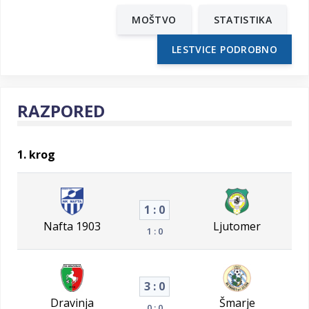
MOŠTVO
STATISTIKA
LESTVICE PODROBNO
RAZPORED
1. krog
1 : 0
Nafta 1903
Ljutomer
1 : 0
3 : 0
Dravinja
Šmarje
0 : 0