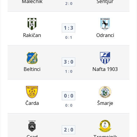
Malečnik
Šentjur
2 : 0
1 : 3
Rakičan
Odranci
0 : 1
3 : 0
Beltinci
Nafta 1903
1 : 0
0 : 0
Čarda
Šmarje
0 : 0
2 : 0
Grad
Tromejnik