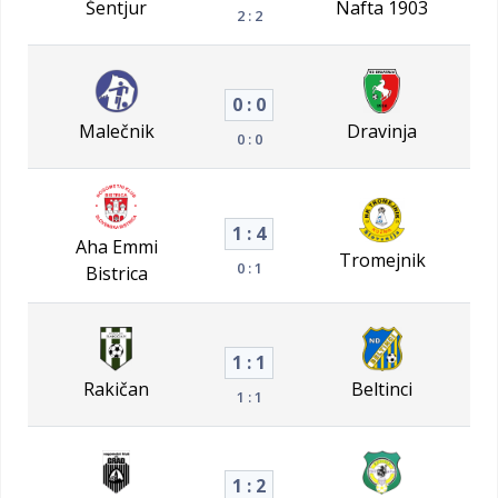
Šentjur
Nafta 1903
2 : 2
0 : 0
Malečnik
Dravinja
0 : 0
1 : 4
Aha Emmi
Tromejnik
0 : 1
Bistrica
1 : 1
Rakičan
Beltinci
1 : 1
1 : 2