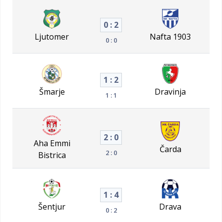
0 : 2
Ljutomer
Nafta 1903
0 : 0
1 : 2
Šmarje
Dravinja
1 : 1
2 : 0
Aha Emmi
Čarda
2 : 0
Bistrica
1 : 4
Šentjur
Drava
0 : 2