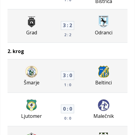
Bistrica
3 : 2
Grad
Odranci
2 : 2
2. krog
3 : 0
Šmarje
Beltinci
1 : 0
0 : 0
Ljutomer
Malečnik
0 : 0