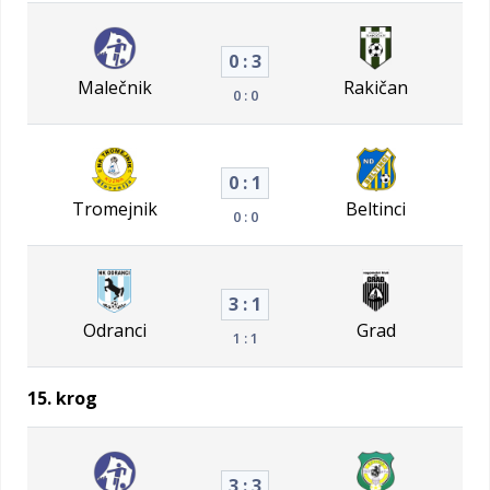
0 : 3
Malečnik
Rakičan
0 : 0
0 : 1
Tromejnik
Beltinci
0 : 0
3 : 1
Odranci
Grad
1 : 1
15. krog
3 : 3