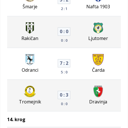
Šmarje
Nafta 1903
2 : 1
0 : 0
Rakičan
Ljutomer
0 : 0
7 : 2
Odranci
Čarda
5 : 0
0 : 3
Tromejnik
Dravinja
0 : 0
14. krog