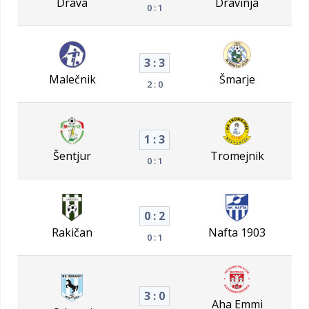
Drava
Dravinja
0 : 1
3 : 3
Malečnik
Šmarje
2 : 0
1 : 3
Šentjur
Tromejnik
0 : 1
0 : 2
Rakičan
Nafta 1903
0 : 1
3 : 0
Aha Emmi