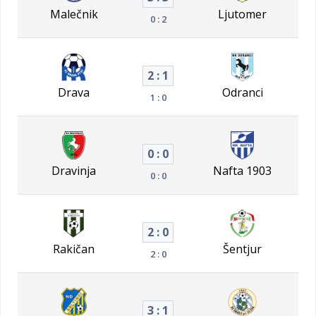
Malečnik
Ljutomer
0 : 2
2 : 1
Drava
Odranci
1 : 0
0 : 0
Dravinja
Nafta 1903
0 : 0
2 : 0
Rakičan
Šentjur
2 : 0
3 : 1