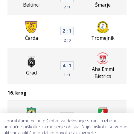
Beltinci
Šmarje
2 : 1
2 : 1
Čarda
Tromejnik
2 : 0
4 : 1
Aha Emmi
Grad
1 : 1
Bistrica
16. krog
1 : 1
Uporabljamo nujne piškotke za delovanje strani in izbirne
Ljutomer
Dravinja
0 : 1
analitične piškotke za merjenje obiska. Nujni piškotki so vedno
aktivni, analitične pa lahko dovolite ali zavrnete.