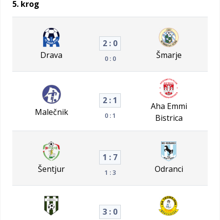
5. krog
2 : 0
Drava
Šmarje
0 : 0
2 : 1
Aha Emmi
Malečnik
0 : 1
Bistrica
1 : 7
Šentjur
Odranci
1 : 3
3 : 0