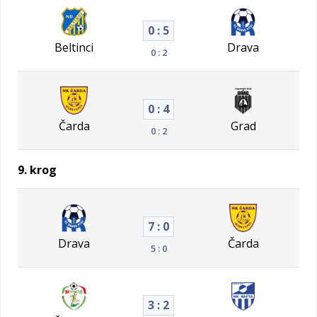
0 : 5
Beltinci
Drava
0 : 2
0 : 4
Čarda
Grad
0 : 2
9. krog
7 : 0
Drava
Čarda
5 : 0
3 : 2