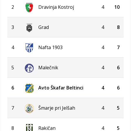
2
Dravinja Kostroj
4
10
3
Grad
4
8
4
Nafta 1903
4
7
5
Malečnik
4
6
6
Avto Škafar Beltinci
4
6
7
Šmarje pri Jelšah
4
5
8
Rakičan
4
5