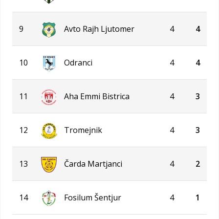
9
Avto Rajh Ljutomer
4
4
10
Odranci
4
4
11
Aha Emmi Bistrica
4
3
12
Tromejnik
4
3
13
Čarda Martjanci
4
2
14
Fosilum Šentjur
4
1