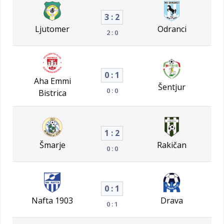
3 : 2
Ljutomer
Odranci
2 : 0
0 : 1
Aha Emmi
Šentjur
0 : 0
Bistrica
1 : 2
Šmarje
Rakičan
0 : 0
0 : 1
Nafta 1903
Drava
0 : 1