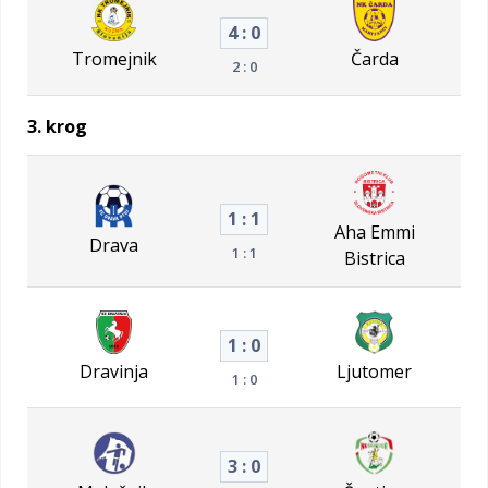
4 : 0
Tromejnik
Čarda
2 : 0
3. krog
1 : 1
Aha Emmi
Drava
1 : 1
Bistrica
1 : 0
Dravinja
Ljutomer
1 : 0
3 : 0