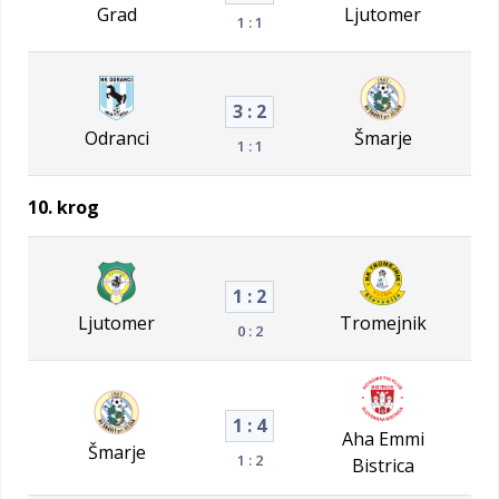
Grad
Ljutomer
1 : 1
3 : 2
Odranci
Šmarje
1 : 1
10. krog
1 : 2
Ljutomer
Tromejnik
0 : 2
1 : 4
Aha Emmi
Šmarje
1 : 2
Bistrica