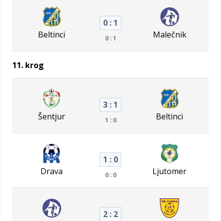
0 : 1
Beltinci
Malečnik
0 : 1
11. krog
3 : 1
Šentjur
Beltinci
1 : 0
1 : 0
Drava
Ljutomer
0 : 0
2 : 2