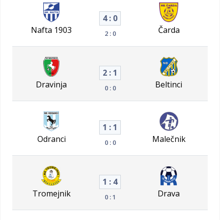
4 : 0
Nafta 1903
Čarda
2 : 0
2 : 1
Dravinja
Beltinci
0 : 0
1 : 1
Odranci
Malečnik
0 : 0
1 : 4
Tromejnik
Drava
0 : 1