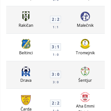
2 : 2
Rakičan
Malečnik
1 : 1
3 : 1
Beltinci
Tromejnik
1 : 0
3 : 0
Drava
Šentjur
3 : 0
2 : 2
Aha Emmi
Čarda
1 : 0