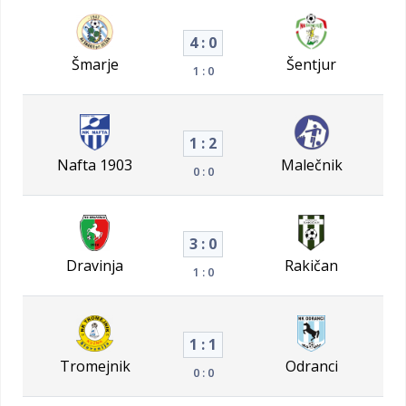
4 : 0
Šmarje
Šentjur
1 : 0
1 : 2
Nafta 1903
Malečnik
0 : 0
3 : 0
Dravinja
Rakičan
1 : 0
1 : 1
Tromejnik
Odranci
0 : 0