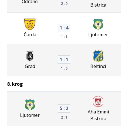
Odranci
2 : 0
Bistrica
1 : 4
Čarda
Ljutomer
1 : 1
1 : 1
Grad
Beltinci
1 : 0
8. krog
5 : 2
Aha Emmi
Ljutomer
2 : 1
Bistrica