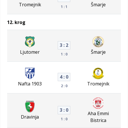
Tromejnik
Šmarje
1 : 1
12. krog
3 : 2
Ljutomer
Šmarje
1 : 0
4 : 0
Nafta 1903
Tromejnik
2 : 0
3 : 0
Aha Emmi
Dravinja
1 : 0
Bistrica