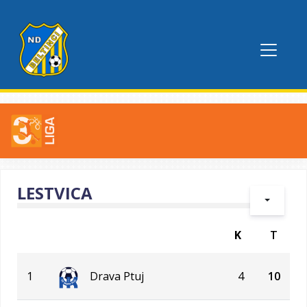
LESTVICA
K
T
1
Drava Ptuj
4
10