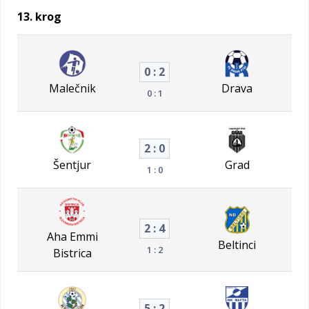
13. krog
0 : 2
Malečnik
Drava
0 : 1
2 : 0
Šentjur
Grad
1 : 0
2 : 4
Aha Emmi
Beltinci
1 : 2
Bistrica
5 : 2