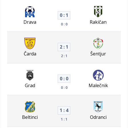
0 : 1
Drava
Rakičan
0 : 0
2 : 1
Čarda
Šentjur
2 : 1
0 : 0
Grad
Malečnik
0 : 0
1 : 4
Beltinci
Odranci
1 : 1