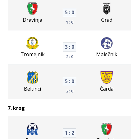
5 : 0
Dravinja
Grad
1 : 0
3 : 0
Tromejnik
Malečnik
2 : 0
5 : 0
Beltinci
Čarda
2 : 0
7. krog
1 : 2