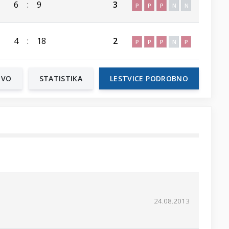
6
:
9
3
P
P
P
N
N
4
:
18
2
P
P
P
N
P
TVO
STATISTIKA
LESTVICE PODROBNO
24.08.2013