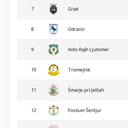
7
Grad
8
Odranci
9
Avto Rajh Ljutomer
10
Tromejnik
11
Šmarje pri Jelšah
12
Fosilum Šentjur