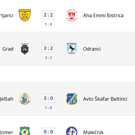
2 : 2
tjanci
Aha Emmi Bistrica
1 : 0
3 : 2
Grad
Odranci
2 : 2
3 : 0
Jelšah
Avto Škafar Beltinci
1 : 0
0 : 0
utomer
Malečnik