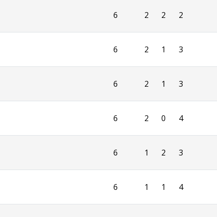
6
2
2
2
6
2
1
3
6
2
1
3
6
2
0
4
6
1
2
3
6
1
1
4