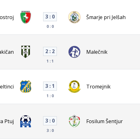
3 : 0
ostroj
Šmarje pri Jelšah
0 : 0
2 : 2
akičan
Malečnik
1 : 1
3 : 1
eltinci
Tromejnik
1 : 0
3 : 0
a Ptuj
Fosilum Šentjur
3 : 0