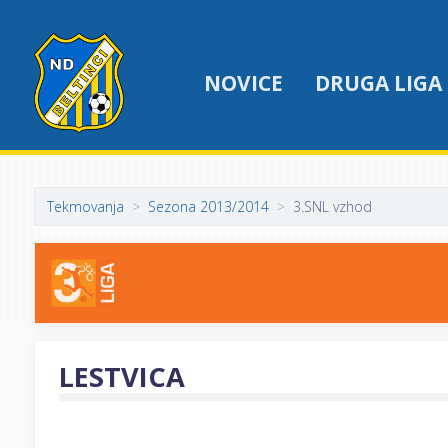
NOVICE
DRUGA LIGA
Tekmovanja
Sezona 2013/2014
3.SNL vzhod
LESTVICA