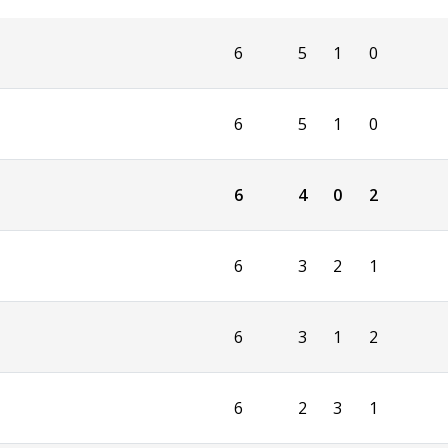
6
5
1
0
6
5
1
0
6
4
0
2
6
3
2
1
6
3
1
2
6
2
3
1