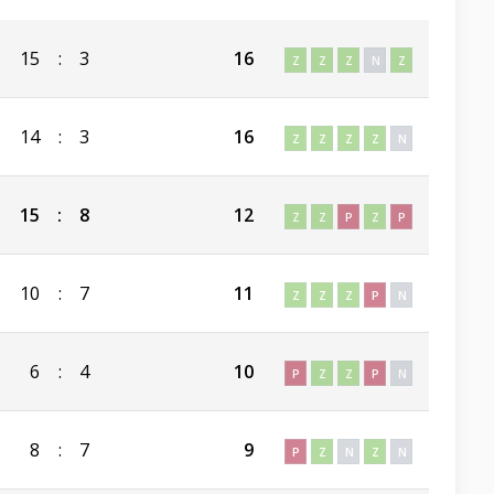
15
:
3
16
Z
Z
Z
N
Z
14
:
3
16
Z
Z
Z
Z
N
15
:
8
12
Z
Z
P
Z
P
10
:
7
11
Z
Z
Z
P
N
6
:
4
10
P
Z
Z
P
N
8
:
7
9
P
Z
N
Z
N