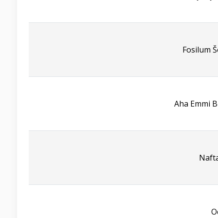
Fosilum Š
Aha Emmi Bi
Naft
O