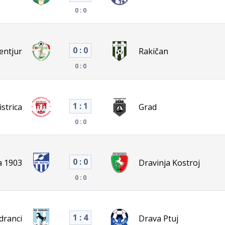
0 : 0
0 : 0
entjur
Rakičan
0 : 0
1 : 1
strica
Grad
0 : 0
0 : 0
a 1903
Dravinja Kostroj
0 : 0
1 : 4
dranci
Drava Ptuj