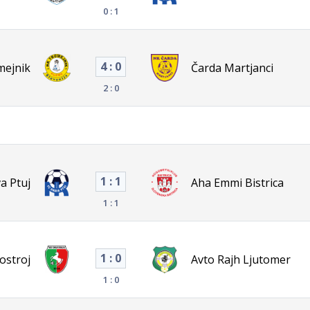
0 : 1
4 : 0
mejnik
Čarda Martjanci
2 : 0
1 : 1
a Ptuj
Aha Emmi Bistrica
1 : 1
1 : 0
ostroj
Avto Rajh Ljutomer
1 : 0