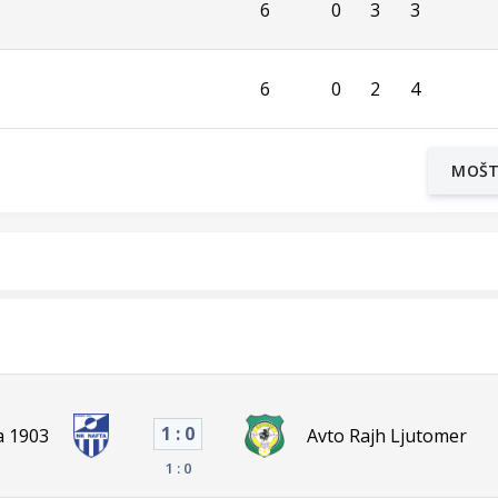
6
0
3
3
6
0
2
4
MOŠ
1 : 0
a 1903
Avto Rajh Ljutomer
1 : 0