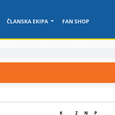
ČLANSKA EKIPA
FAN SHOP
K
Z
N
P