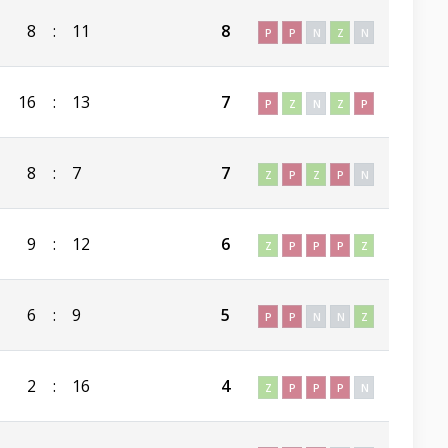
8
:
11
8
P
P
N
Z
N
16
:
13
7
P
Z
N
Z
P
8
:
7
7
Z
P
Z
P
N
9
:
12
6
Z
P
P
P
Z
6
:
9
5
P
P
N
N
Z
2
:
16
4
Z
P
P
P
N