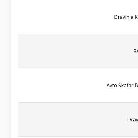
Dravinja K
R
Avto Škafar B
Drav