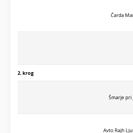
Čarda Mar
2. krog
Šmarje pri 
Avto Rajh Lj