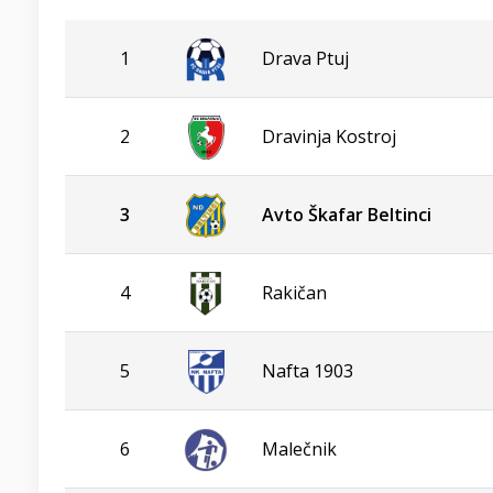
1
Drava Ptuj
2
Dravinja Kostroj
3
Avto Škafar Beltinci
4
Rakičan
5
Nafta 1903
6
Malečnik