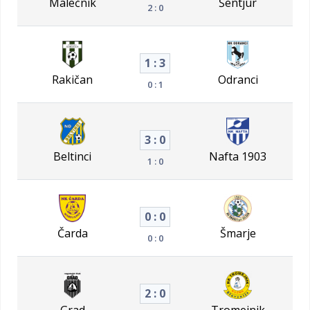
Malečnik
Šentjur
2 : 0
1 : 3
Rakičan
Odranci
0 : 1
3 : 0
Beltinci
Nafta 1903
1 : 0
0 : 0
Čarda
Šmarje
0 : 0
2 : 0
Grad
Tromejnik