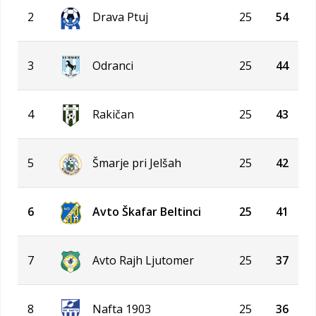
2
Drava Ptuj
25
54
3
Odranci
25
44
4
Rakičan
25
43
5
Šmarje pri Jelšah
25
42
6
Avto Škafar Beltinci
25
41
7
Avto Rajh Ljutomer
25
37
8
Nafta 1903
25
36