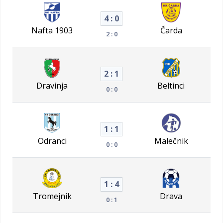
4 : 0
Nafta 1903
Čarda
2 : 0
2 : 1
Dravinja
Beltinci
0 : 0
1 : 1
Odranci
Malečnik
0 : 0
1 : 4
Tromejnik
Drava
0 : 1