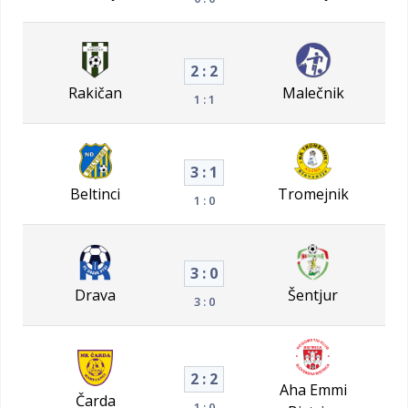
2 : 2
Rakičan
Malečnik
1 : 1
3 : 1
Beltinci
Tromejnik
1 : 0
3 : 0
Drava
Šentjur
3 : 0
2 : 2
Aha Emmi
Čarda
1 : 0