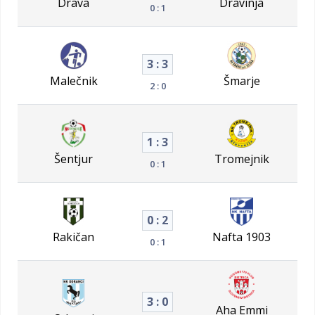
Drava
Dravinja
0 : 1
3 : 3
Malečnik
Šmarje
2 : 0
1 : 3
Šentjur
Tromejnik
0 : 1
0 : 2
Rakičan
Nafta 1903
0 : 1
3 : 0
Aha Emmi