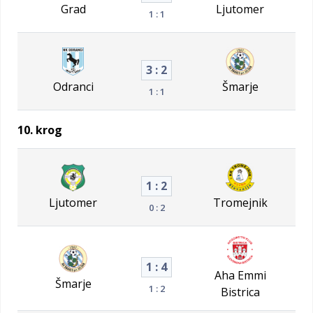
Grad
Ljutomer
1 : 1
3 : 2
Odranci
Šmarje
1 : 1
10. krog
1 : 2
Ljutomer
Tromejnik
0 : 2
1 : 4
Aha Emmi
Šmarje
1 : 2
Bistrica