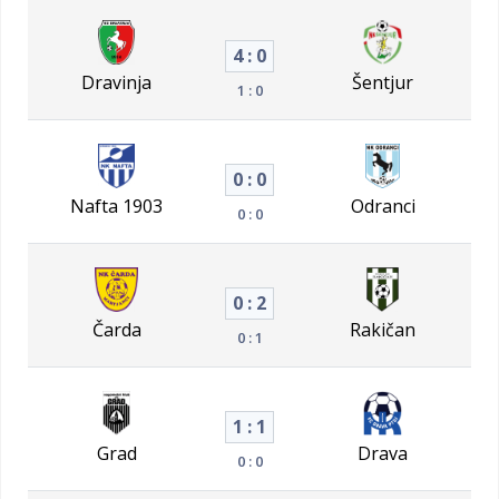
4 : 0
Dravinja
Šentjur
1 : 0
0 : 0
Nafta 1903
Odranci
0 : 0
0 : 2
Čarda
Rakičan
0 : 1
1 : 1
Grad
Drava
0 : 0