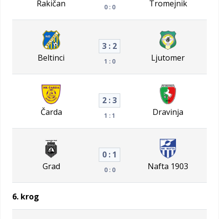
Rakičan
Tromejnik
0 : 0
3 : 2
Beltinci
Ljutomer
1 : 0
2 : 3
Čarda
Dravinja
1 : 1
0 : 1
Grad
Nafta 1903
0 : 0
6. krog