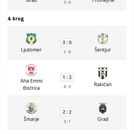
2 : 0
4. krog
3 : 0
Ljutomer
Šentjur
1 : 0
1 : 2
Aha Emmi
Rakičan
0 : 2
Bistrica
2 : 2
Šmarje
Grad
2 : 1