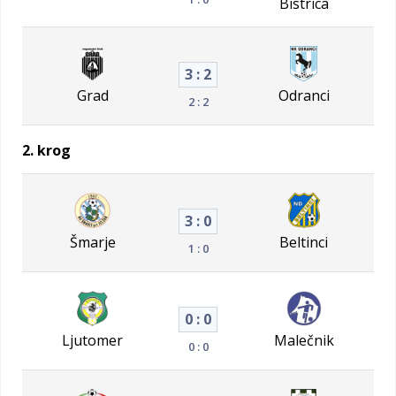
Bistrica
3 : 2
Grad
Odranci
2 : 2
2. krog
3 : 0
Šmarje
Beltinci
1 : 0
0 : 0
Ljutomer
Malečnik
0 : 0