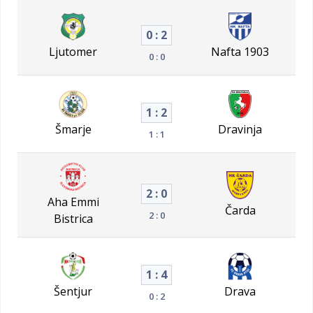
0 : 2
Ljutomer
Nafta 1903
0 : 0
1 : 2
Šmarje
Dravinja
1 : 1
2 : 0
Aha Emmi
Čarda
2 : 0
Bistrica
1 : 4
Šentjur
Drava
0 : 2