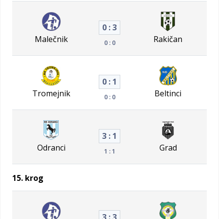
0 : 3
Malečnik
Rakičan
0 : 0
0 : 1
Tromejnik
Beltinci
0 : 0
3 : 1
Odranci
Grad
1 : 1
15. krog
3 : 3