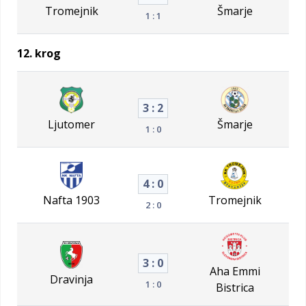
Tromejnik
Šmarje
1 : 1
12. krog
3 : 2
Ljutomer
Šmarje
1 : 0
4 : 0
Nafta 1903
Tromejnik
2 : 0
3 : 0
Aha Emmi
Dravinja
1 : 0
Bistrica