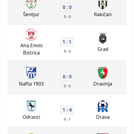
0 : 0
Šentjur
Rakičan
0 : 0
1 : 1
Aha Emmi
Grad
0 : 0
Bistrica
0 : 0
Nafta 1903
Dravinja
0 : 0
1 : 4
Odranci
Drava
0 : 1