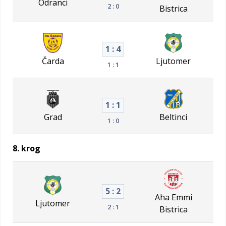
Odranci
2 : 0
Bistrica
1 : 4
Čarda
Ljutomer
1 : 1
1 : 1
Grad
Beltinci
1 : 0
8. krog
5 : 2
Aha Emmi
Ljutomer
2 : 1
Bistrica