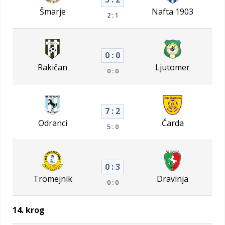
Šmarje
Nafta 1903
2 : 1
0 : 0
Rakičan
Ljutomer
0 : 0
7 : 2
Odranci
Čarda
5 : 0
0 : 3
Tromejnik
Dravinja
0 : 0
14. krog