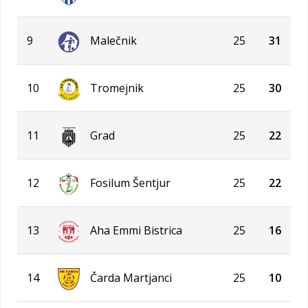
9
Malečnik
25
31
10
Tromejnik
25
30
11
Grad
25
22
12
Fosilum Šentjur
25
22
13
Aha Emmi Bistrica
25
16
14
Čarda Martjanci
25
10