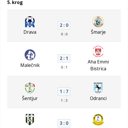
5. krog
2 : 0
Drava
Šmarje
0 : 0
2 : 1
Aha Emmi
Malečnik
0 : 1
Bistrica
1 : 7
Šentjur
Odranci
1 : 3
3 : 0