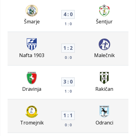
4 : 0
Šmarje
Šentjur
1 : 0
1 : 2
Nafta 1903
Malečnik
0 : 0
3 : 0
Dravinja
Rakičan
1 : 0
1 : 1
Tromejnik
Odranci
0 : 0