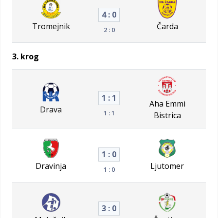
4 : 0
Tromejnik
Čarda
2 : 0
3. krog
1 : 1
Aha Emmi
Drava
1 : 1
Bistrica
1 : 0
Dravinja
Ljutomer
1 : 0
3 : 0