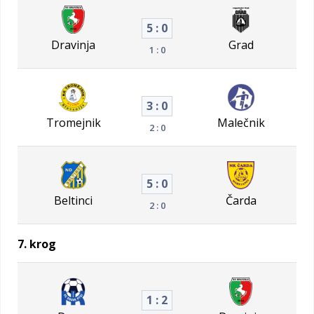
5 : 0
Dravinja
Grad
1 : 0
3 : 0
Tromejnik
Malečnik
2 : 0
5 : 0
Beltinci
Čarda
2 : 0
7. krog
1 : 2