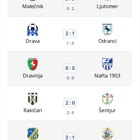
Malečnik
Ljutomer
0 : 2
2 : 1
Drava
Odranci
1 : 0
0 : 0
Dravinja
Nafta 1903
0 : 0
2 : 0
Rakičan
Šentjur
2 : 0
3 : 1