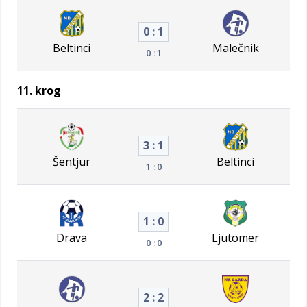
0 : 1
Beltinci
Malečnik
0 : 1
11. krog
3 : 1
Šentjur
Beltinci
1 : 0
1 : 0
Drava
Ljutomer
0 : 0
2 : 2