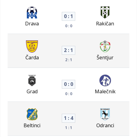
0 : 1
Drava
Rakičan
0 : 0
2 : 1
Čarda
Šentjur
2 : 1
0 : 0
Grad
Malečnik
0 : 0
1 : 4
Beltinci
Odranci
1 : 1