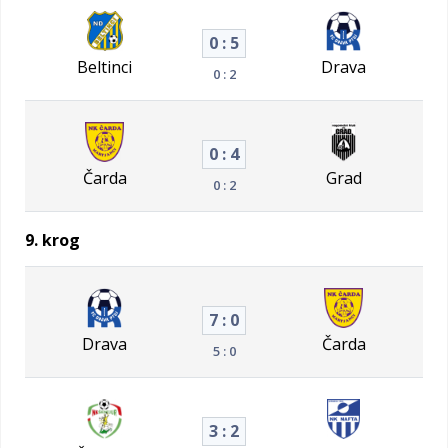
0 : 5
Beltinci
Drava
0 : 2
0 : 4
Čarda
Grad
0 : 2
9. krog
7 : 0
Drava
Čarda
5 : 0
3 : 2