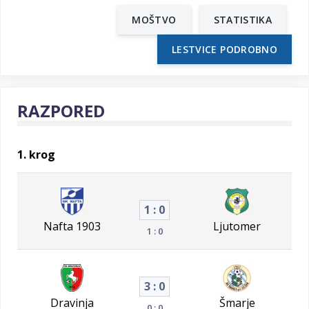
MOŠTVO
STATISTIKA
LESTVICE PODROBNO
RAZPORED
1. krog
1 : 0
Nafta 1903
Ljutomer
1 : 0
3 : 0
Dravinja
Šmarje
0 : 0