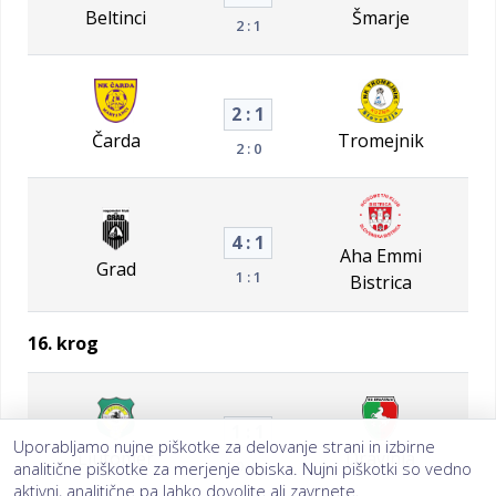
Beltinci
Šmarje
2 : 1
2 : 1
Čarda
Tromejnik
2 : 0
4 : 1
Aha Emmi
Grad
1 : 1
Bistrica
16. krog
1 : 1
Uporabljamo nujne piškotke za delovanje strani in izbirne
Ljutomer
Dravinja
0 : 1
analitične piškotke za merjenje obiska. Nujni piškotki so vedno
aktivni, analitične pa lahko dovolite ali zavrnete.