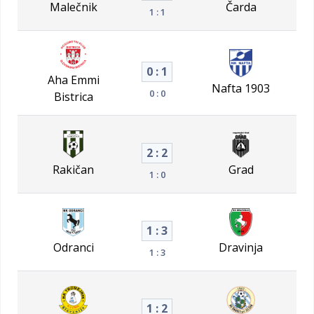
Malečnik
Čarda
1 : 1
0 : 1
Aha Emmi
Nafta 1903
0 : 0
Bistrica
2 : 2
Rakičan
Grad
1 : 0
1 : 3
Odranci
Dravinja
1 : 3
1 : 2