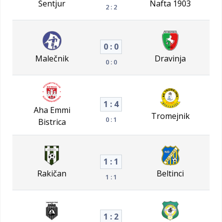
Šentjur
Nafta 1903
2 : 2
0 : 0
Malečnik
Dravinja
0 : 0
1 : 4
Aha Emmi
Tromejnik
0 : 1
Bistrica
1 : 1
Rakičan
Beltinci
1 : 1
1 : 2