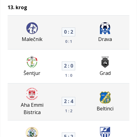
13. krog
0 : 2
Malečnik
Drava
0 : 1
2 : 0
Šentjur
Grad
1 : 0
2 : 4
Aha Emmi
Beltinci
1 : 2
Bistrica
5 : 2