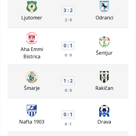
3 : 2
Ljutomer
Odranci
2 : 0
0 : 1
Aha Emmi
Šentjur
0 : 0
Bistrica
1 : 2
Šmarje
Rakičan
0 : 0
0 : 1
Nafta 1903
Drava
0 : 1