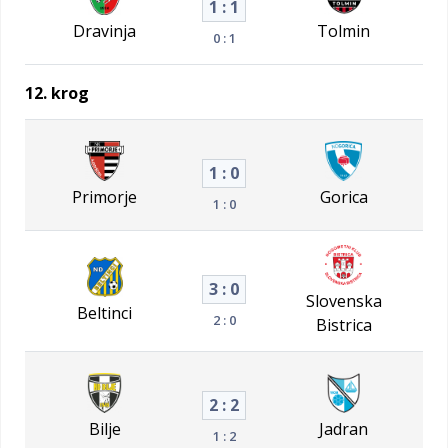
1 : 1
Dravinja
Tolmin
0 : 1
12. krog
1 : 0
Primorje
Gorica
1 : 0
3 : 0
Slovenska
Beltinci
2 : 0
Bistrica
2 : 2
Bilje
Jadran
1 : 2