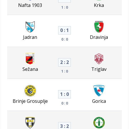
Nafta 1903
Krka
1 : 0
0 : 1
Jadran
Dravinja
0 : 0
2 : 2
Sežana
Triglav
1 : 0
1 : 0
Brinje Grosuplje
Gorica
0 : 0
3 : 2