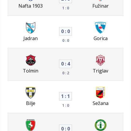
Nafta 1903
Fužinar
1 : 0
0 : 0
Jadran
Gorica
0 : 0
0 : 4
Tolmin
Triglav
0 : 2
1 : 1
Bilje
Sežana
1 : 0
0 : 0