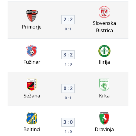
2 : 2
Slovenska
Primorje
0 : 1
Bistrica
3 : 2
Fužinar
Ilirija
1 : 0
0 : 2
Sežana
Krka
0 : 1
3 : 0
Beltinci
Dravinja
1 : 0