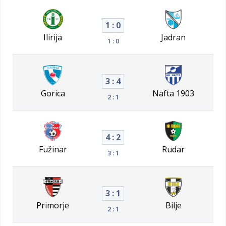
1 : 0
Ilirija
Jadran
1 : 0
3 : 4
Gorica
Nafta 1903
2 : 1
4 : 2
Fužinar
Rudar
3 : 1
3 : 1
Primorje
Bilje
2 : 1