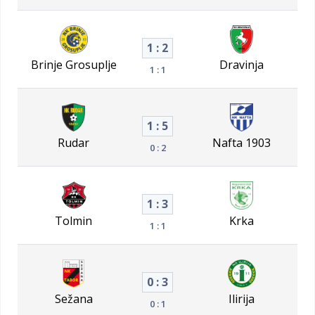
1 : 2
Brinje Grosuplje
Dravinja
1 : 1
1 : 5
Rudar
Nafta 1903
0 : 2
1 : 3
Tolmin
Krka
1 : 1
0 : 3
Sežana
Ilirija
0 : 1