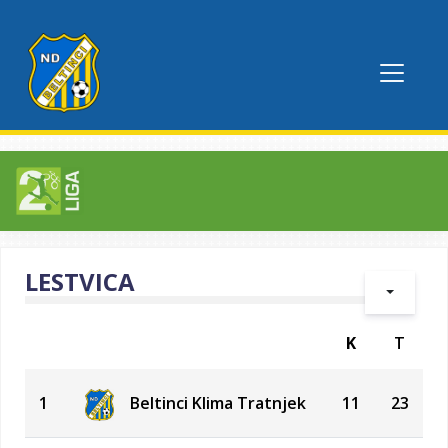
LESTVICA
K
T
1
Beltinci Klima Tratnjek
11
23