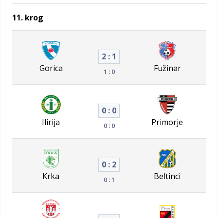
11. krog
2 : 1
Gorica
Fužinar
1 : 0
0 : 0
Ilirija
Primorje
0 : 0
0 : 2
Krka
Beltinci
0 : 1