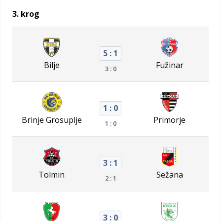
3. krog
5 : 1
Bilje
Fužinar
3 : 0
1 : 0
Brinje Grosuplje
Primorje
1 : 0
3 : 1
Tolmin
Sežana
2 : 1
3 : 0