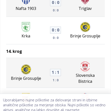
0 : 0
Nafta 1903
Triglav
0 : 0
0 : 0
Krka
Brinje Grosuplje
0 : 0
14. krog
1 : 1
Slovenska
Brinje Grosuplje
1 : 0
Bistrica
Uporabljamo nujne piškotke za delovanje strani in izbirne
4 : 4
analitične piškotke za merjenje obiska. Nujni piškotki so vedno
Sežana
Fužinar
0 : 3
aktivni, analitične pa lahko dovolite ali zavrnete.