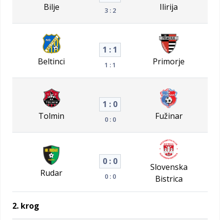
Bilje
Ilirija
3 : 2
1 : 1
Beltinci
Primorje
1 : 1
1 : 0
Tolmin
Fužinar
0 : 0
0 : 0
Slovenska
Rudar
0 : 0
Bistrica
2. krog