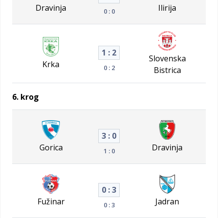
Dravinja
Ilirija
0 : 0
1 : 2
Slovenska
Krka
0 : 2
Bistrica
6. krog
3 : 0
Gorica
Dravinja
1 : 0
0 : 3
Fužinar
Jadran
0 : 3