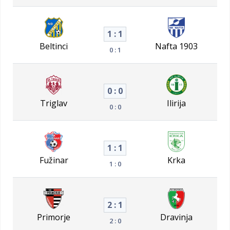
1 : 1
Beltinci
Nafta 1903
0 : 1
0 : 0
Triglav
Ilirija
0 : 0
1 : 1
Fužinar
Krka
1 : 0
2 : 1
Primorje
Dravinja
2 : 0