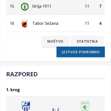
15
Ilirija 1911
11
7
16
Tabor Sežana
11
4
MOŠTVO
STATISTIKA
LESTVICE PODROBNO
RAZPORED
1. krog
4 : 2