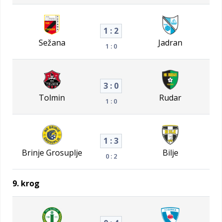
1 : 2
Sežana
Jadran
1 : 0
3 : 0
Tolmin
Rudar
1 : 0
1 : 3
Brinje Grosuplje
Bilje
0 : 2
9. krog