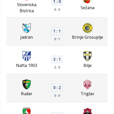
1 : 0
Slovenska
Sežana
0 : 0
Bistrica
1 : 1
Jadran
Brinje Grosuplje
0 : 1
3 : 1
Nafta 1903
Bilje
2 : 0
0 : 2
Rudar
Triglav
0 : 0