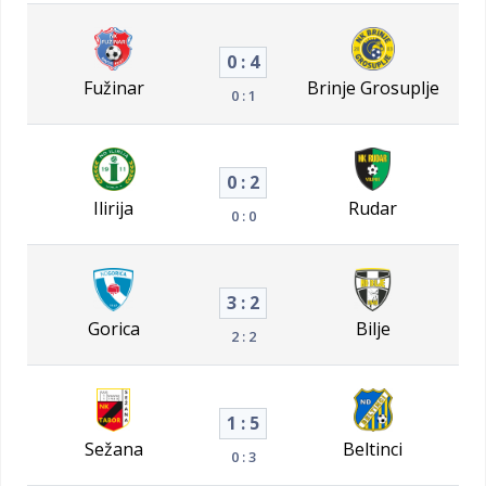
0 : 4
Fužinar
Brinje Grosuplje
0 : 1
0 : 2
Ilirija
Rudar
0 : 0
3 : 2
Gorica
Bilje
2 : 2
1 : 5
Sežana
Beltinci
0 : 3