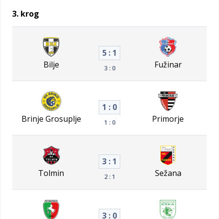
3. krog
5 : 1
Bilje
Fužinar
3 : 0
1 : 0
Brinje Grosuplje
Primorje
1 : 0
3 : 1
Tolmin
Sežana
2 : 1
3 : 0