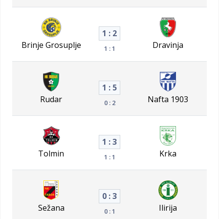
1 : 2
Brinje Grosuplje
Dravinja
1 : 1
1 : 5
Rudar
Nafta 1903
0 : 2
1 : 3
Tolmin
Krka
1 : 1
0 : 3
Sežana
Ilirija
0 : 1