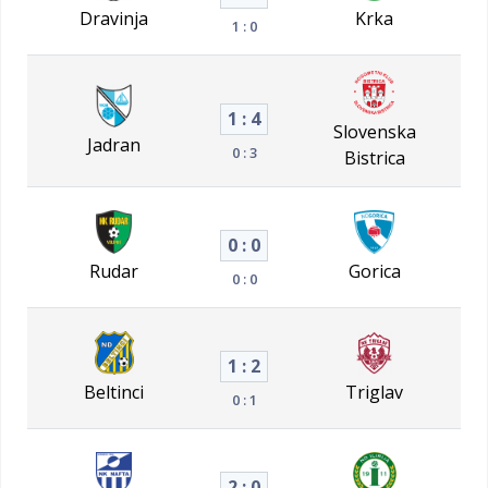
Dravinja
Krka
1 : 0
1 : 4
Slovenska
Jadran
0 : 3
Bistrica
0 : 0
Rudar
Gorica
0 : 0
1 : 2
Beltinci
Triglav
0 : 1
2 : 0