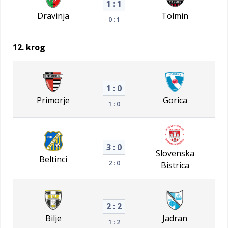
1 : 1
Dravinja
Tolmin
0 : 1
12. krog
1 : 0
Primorje
Gorica
1 : 0
3 : 0
Slovenska
Beltinci
2 : 0
Bistrica
2 : 2
Bilje
Jadran
1 : 2