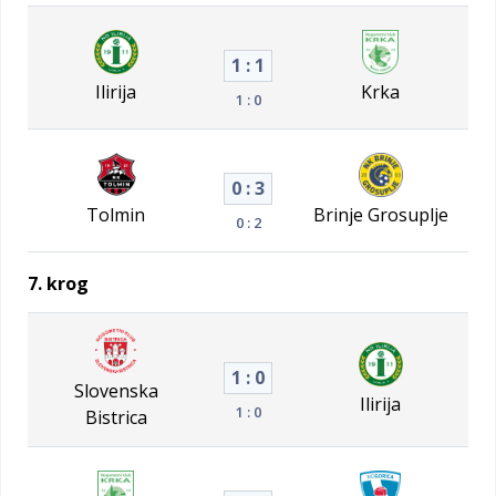
1 : 1
Ilirija
Krka
1 : 0
0 : 3
Tolmin
Brinje Grosuplje
0 : 2
7. krog
1 : 0
Slovenska
Ilirija
1 : 0
Bistrica