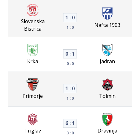
1 : 0
Slovenska
Nafta 1903
1 : 0
Bistrica
0 : 1
Krka
Jadran
0 : 0
1 : 0
Primorje
Tolmin
1 : 0
6 : 1
Triglav
Dravinja
3 : 0