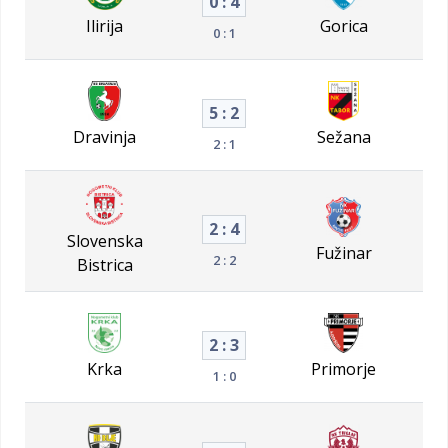
0 : 4
Ilirija
Gorica
0 : 1
5 : 2
Dravinja
Sežana
2 : 1
2 : 4
Slovenska
Fužinar
2 : 2
Bistrica
2 : 3
Krka
Primorje
1 : 0