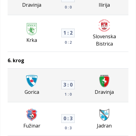
Dravinja
Ilirija
0 : 0
1 : 2
Slovenska
Krka
0 : 2
Bistrica
6. krog
3 : 0
Gorica
Dravinja
1 : 0
0 : 3
Fužinar
Jadran
0 : 3