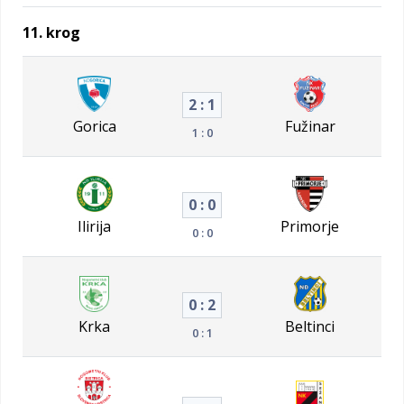
11. krog
2 : 1
Gorica
Fužinar
1 : 0
0 : 0
Ilirija
Primorje
0 : 0
0 : 2
Krka
Beltinci
0 : 1