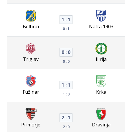
1 : 1
Beltinci
Nafta 1903
0 : 1
0 : 0
Triglav
Ilirija
0 : 0
1 : 1
Fužinar
Krka
1 : 0
2 : 1
Primorje
Dravinja
2 : 0