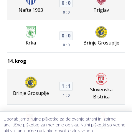
0 : 0
Nafta 1903
Triglav
0 : 0
0 : 0
Krka
Brinje Grosuplje
0 : 0
14. krog
1 : 1
Slovenska
Brinje Grosuplje
1 : 0
Bistrica
Uporabljamo nujne piškotke za delovanje strani in izbirne
4 : 4
analitične piškotke za merjenje obiska. Nujni piškotki so vedno
Sežana
Fužinar
0 : 3
aktivni, analitične pa lahko dovolite ali zavrnete.