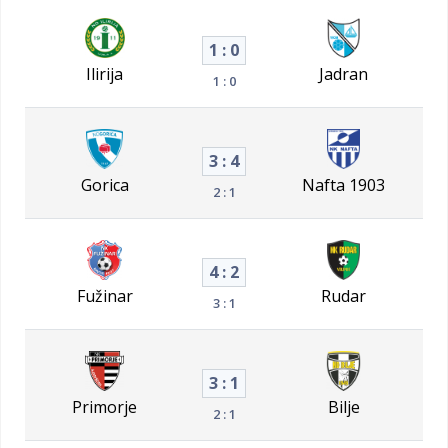
1 : 0
Ilirija
Jadran
1 : 0
3 : 4
Gorica
Nafta 1903
2 : 1
4 : 2
Fužinar
Rudar
3 : 1
3 : 1
Primorje
Bilje
2 : 1