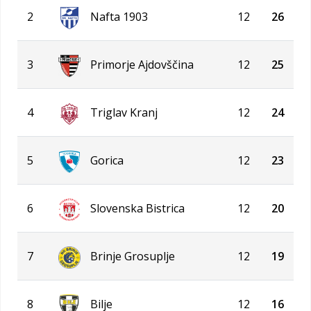
2
Nafta 1903
12
26
3
Primorje Ajdovščina
12
25
4
Triglav Kranj
12
24
5
Gorica
12
23
6
Slovenska Bistrica
12
20
7
Brinje Grosuplje
12
19
8
Bilje
12
16