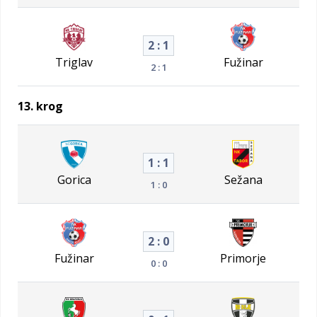
2 : 1
Triglav
Fužinar
2 : 1
13. krog
1 : 1
Gorica
Sežana
1 : 0
2 : 0
Fužinar
Primorje
0 : 0