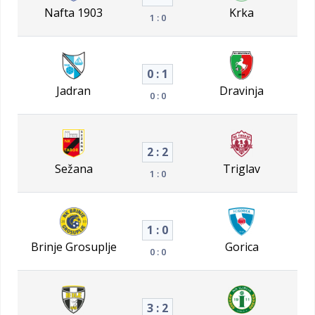
Nafta 1903
Krka
1 : 0
0 : 1
Jadran
Dravinja
0 : 0
2 : 2
Sežana
Triglav
1 : 0
1 : 0
Brinje Grosuplje
Gorica
0 : 0
3 : 2