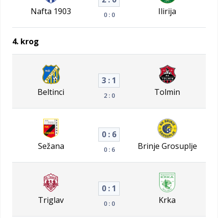
Nafta 1903
Ilirija
0 : 0
4. krog
3 : 1
Beltinci
Tolmin
2 : 0
0 : 6
Sežana
Brinje Grosuplje
0 : 6
0 : 1
Triglav
Krka
0 : 0