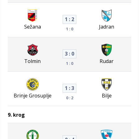
1 : 2
Sežana
Jadran
1 : 0
3 : 0
Tolmin
Rudar
1 : 0
1 : 3
Brinje Grosuplje
Bilje
0 : 2
9. krog