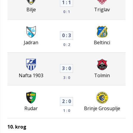
1 : 1
Bilje
Triglav
0 : 1
0 : 3
Jadran
Beltinci
0 : 2
3 : 0
Nafta 1903
Tolmin
3 : 0
2 : 0
Rudar
Brinje Grosuplje
1 : 0
10. krog