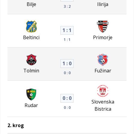
Bilje
Ilirija
3 : 2
1 : 1
Beltinci
Primorje
1 : 1
1 : 0
Tolmin
Fužinar
0 : 0
0 : 0
Slovenska
Rudar
0 : 0
Bistrica
2. krog