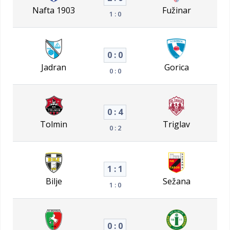
Nafta 1903
Fužinar
1 : 0
0 : 0
Jadran
Gorica
0 : 0
0 : 4
Tolmin
Triglav
0 : 2
1 : 1
Bilje
Sežana
1 : 0
0 : 0