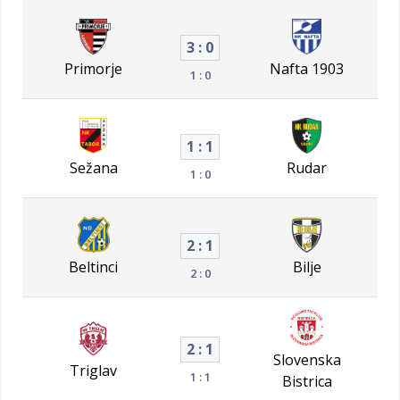
3 : 0
Primorje
Nafta 1903
1 : 0
1 : 1
Sežana
Rudar
1 : 0
2 : 1
Beltinci
Bilje
2 : 0
2 : 1
Slovenska
Triglav
1 : 1
Bistrica