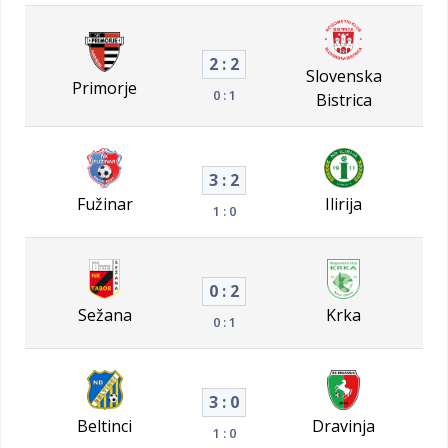
2 : 2
Slovenska
Primorje
0 : 1
Bistrica
3 : 2
Fužinar
Ilirija
1 : 0
0 : 2
Sežana
Krka
0 : 1
3 : 0
Beltinci
Dravinja
1 : 0