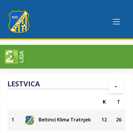
LESTVICA
K
T
1
Beltinci Klima Tratnjek
12
26