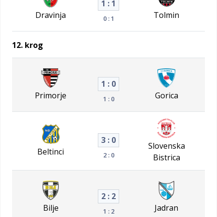
1 : 1
Dravinja
Tolmin
0 : 1
12. krog
1 : 0
Primorje
Gorica
1 : 0
3 : 0
Slovenska
Beltinci
2 : 0
Bistrica
2 : 2
Bilje
Jadran
1 : 2