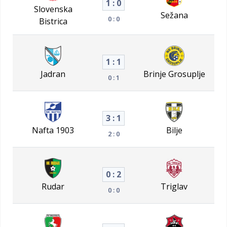
1 : 0
Slovenska
Sežana
0 : 0
Bistrica
1 : 1
Jadran
Brinje Grosuplje
0 : 1
3 : 1
Nafta 1903
Bilje
2 : 0
0 : 2
Rudar
Triglav
0 : 0