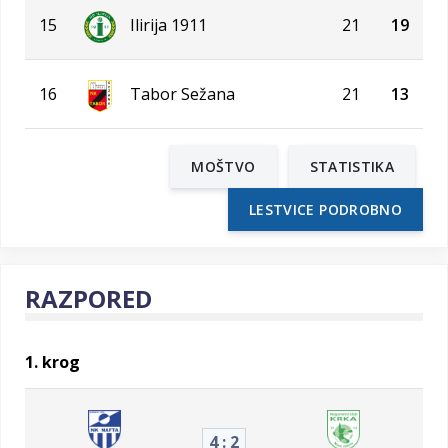
15
Ilirija 1911
21
19
16
Tabor Sežana
21
13
MOŠTVO
STATISTIKA
LESTVICE PODROBNO
RAZPORED
1. krog
4 : 2