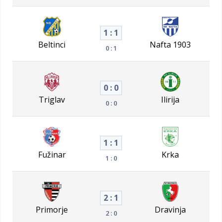
1 : 1
Beltinci
Nafta 1903
0 : 1
0 : 0
Triglav
Ilirija
0 : 0
1 : 1
Fužinar
Krka
1 : 0
2 : 1
Primorje
Dravinja
2 : 0