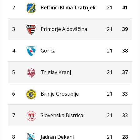
2
Beltinci Klima Tratnjek
21
41
3
Primorje Ajdovščina
21
39
4
Gorica
21
38
5
Triglav Kranj
21
37
6
Brinje Grosuplje
21
33
7
Slovenska Bistrica
21
33
8
Jadran Dekani
21
28