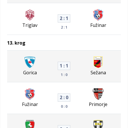
2 : 1
Triglav
Fužinar
2 : 1
13. krog
1 : 1
Gorica
Sežana
1 : 0
2 : 0
Fužinar
Primorje
0 : 0