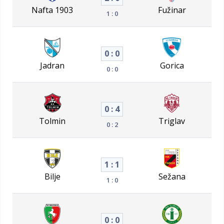
Nafta 1903
Fužinar
1 : 0
0 : 0
Jadran
Gorica
0 : 0
0 : 4
Tolmin
Triglav
0 : 2
1 : 1
Bilje
Sežana
1 : 0
0 : 0