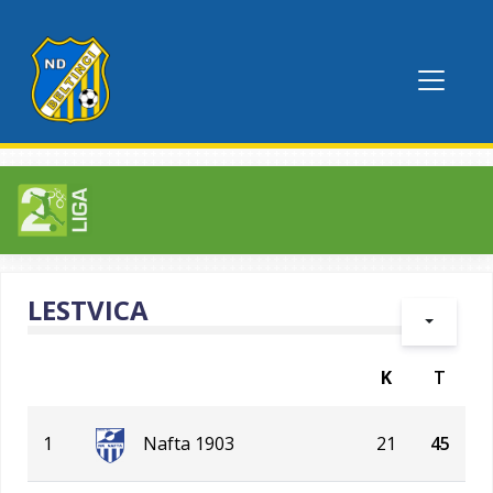
LESTVICA
K
T
1
Nafta 1903
21
45