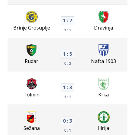
1 : 2
Brinje Grosuplje
Dravinja
1 : 1
1 : 5
Rudar
Nafta 1903
0 : 2
1 : 3
Tolmin
Krka
1 : 1
0 : 3
Sežana
Ilirija
0 : 1