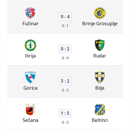
0 : 4
Fužinar
Brinje Grosuplje
0 : 1
0 : 2
Ilirija
Rudar
0 : 0
3 : 2
Gorica
Bilje
2 : 2
1 : 5
Sežana
Beltinci
0 : 3