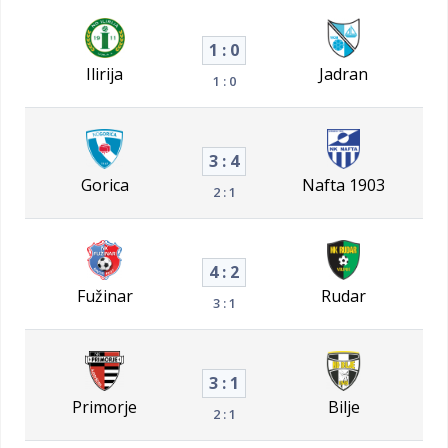
1 : 0
Ilirija
Jadran
1 : 0
3 : 4
Gorica
Nafta 1903
2 : 1
4 : 2
Fužinar
Rudar
3 : 1
3 : 1
Primorje
Bilje
2 : 1