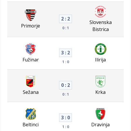
2 : 2
Slovenska
Primorje
0 : 1
Bistrica
3 : 2
Fužinar
Ilirija
1 : 0
0 : 2
Sežana
Krka
0 : 1
3 : 0
Beltinci
Dravinja
1 : 0