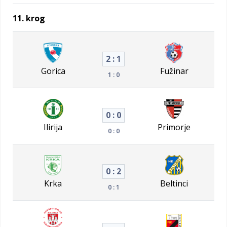
11. krog
2 : 1
Gorica
Fužinar
1 : 0
0 : 0
Ilirija
Primorje
0 : 0
0 : 2
Krka
Beltinci
0 : 1