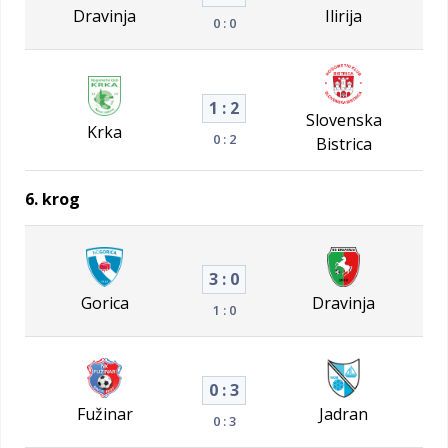
Dravinja
Ilirija
0 : 0
1 : 2
Slovenska
Krka
0 : 2
Bistrica
6. krog
3 : 0
Gorica
Dravinja
1 : 0
0 : 3
Fužinar
Jadran
0 : 3