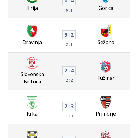
0 : 4
Ilirija
Gorica
0 : 1
5 : 2
Dravinja
Sežana
2 : 1
2 : 4
Slovenska
Fužinar
2 : 2
Bistrica
2 : 3
Krka
Primorje
1 : 0