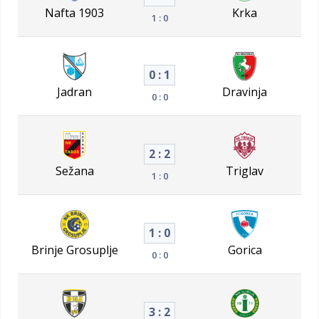
Nafta 1903
Krka
1 : 0
0 : 1
Jadran
Dravinja
0 : 0
2 : 2
Sežana
Triglav
1 : 0
1 : 0
Brinje Grosuplje
Gorica
0 : 0
3 : 2