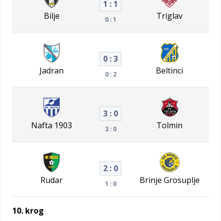
1 : 1
Bilje
Triglav
0 : 1
0 : 3
Jadran
Beltinci
0 : 2
3 : 0
Nafta 1903
Tolmin
3 : 0
2 : 0
Rudar
Brinje Grosuplje
1 : 0
10. krog