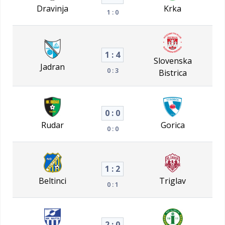
Dravinja
Krka
1 : 0
1 : 4
Slovenska
Jadran
0 : 3
Bistrica
0 : 0
Rudar
Gorica
0 : 0
1 : 2
Beltinci
Triglav
0 : 1
2 : 0