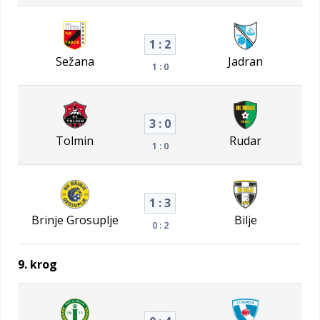
1 : 2
Sežana
Jadran
1 : 0
3 : 0
Tolmin
Rudar
1 : 0
1 : 3
Brinje Grosuplje
Bilje
0 : 2
9. krog