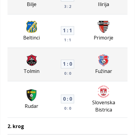
Bilje
Ilirija
3 : 2
1 : 1
Beltinci
Primorje
1 : 1
1 : 0
Tolmin
Fužinar
0 : 0
0 : 0
Slovenska
Rudar
0 : 0
Bistrica
2. krog