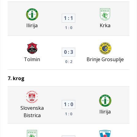
1 : 1
Ilirija
Krka
1 : 0
0 : 3
Tolmin
Brinje Grosuplje
0 : 2
7. krog
1 : 0
Slovenska
Ilirija
1 : 0
Bistrica