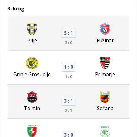
3. krog
5 : 1
Bilje
Fužinar
3 : 0
1 : 0
Brinje Grosuplje
Primorje
1 : 0
3 : 1
Tolmin
Sežana
2 : 1
3 : 0