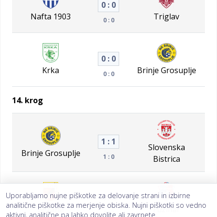
0 : 0
Nafta 1903
Triglav
0 : 0
0 : 0
Krka
Brinje Grosuplje
0 : 0
14. krog
1 : 1
Slovenska
Brinje Grosuplje
1 : 0
Bistrica
Uporabljamo nujne piškotke za delovanje strani in izbirne
4 : 4
analitične piškotke za merjenje obiska. Nujni piškotki so vedno
Sežana
Fužinar
0 : 3
aktivni, analitične pa lahko dovolite ali zavrnete.