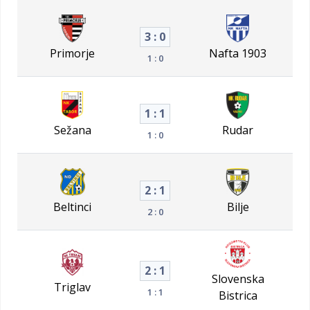
3 : 0
Primorje
Nafta 1903
1 : 0
1 : 1
Sežana
Rudar
1 : 0
2 : 1
Beltinci
Bilje
2 : 0
2 : 1
Slovenska
Triglav
1 : 1
Bistrica