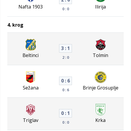
Nafta 1903
Ilirija
0 : 0
4. krog
3 : 1
Beltinci
Tolmin
2 : 0
0 : 6
Sežana
Brinje Grosuplje
0 : 6
0 : 1
Triglav
Krka
0 : 0