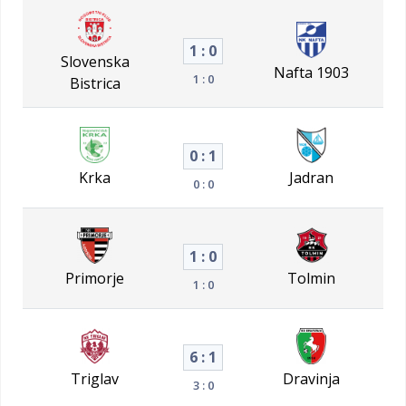
1 : 0
Slovenska
Nafta 1903
1 : 0
Bistrica
0 : 1
Krka
Jadran
0 : 0
1 : 0
Primorje
Tolmin
1 : 0
6 : 1
Triglav
Dravinja
3 : 0